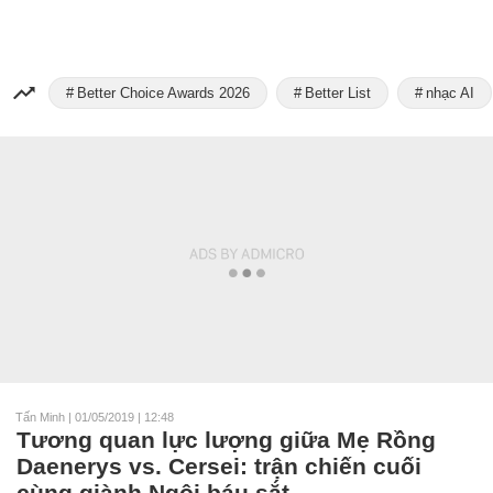
Better Choice Awards 2026
Better List
nhạc AI
Tấn Minh
|
01/05/2019 | 12:48
Tương quan lực lượng giữa Mẹ Rồng
Daenerys vs. Cersei: trận chiến cuối
cùng giành Ngôi báu sắt