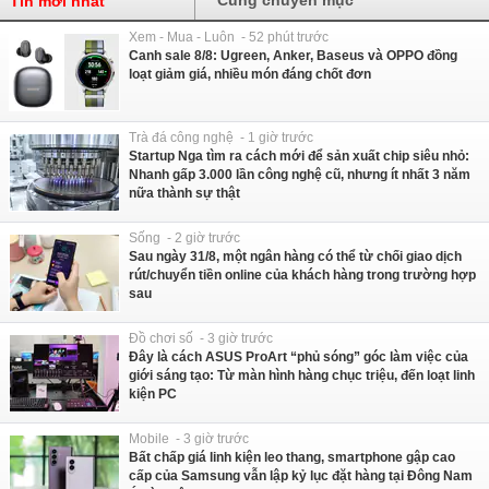
Tin mới nhất
Xem - Mua - Luôn - 52 phút trước
Canh sale 8/8: Ugreen, Anker, Baseus và OPPO đồng
loạt giảm giá, nhiều món đáng chốt đơn
Trà đá công nghệ - 1 giờ trước
Startup Nga tìm ra cách mới để sản xuất chip siêu nhỏ:
Nhanh gấp 3.000 lần công nghệ cũ, nhưng ít nhất 3 năm
nữa thành sự thật
Sống - 2 giờ trước
Sau ngày 31/8, một ngân hàng có thể từ chối giao dịch
rút/chuyển tiền online của khách hàng trong trường hợp
sau
Đồ chơi số - 3 giờ trước
Đây là cách ASUS ProArt “phủ sóng” góc làm việc của
giới sáng tạo: Từ màn hình hàng chục triệu, đến loạt linh
kiện PC
Mobile - 3 giờ trước
Bất chấp giá linh kiện leo thang, smartphone gập cao
cấp của Samsung vẫn lập kỷ lục đặt hàng tại Đông Nam