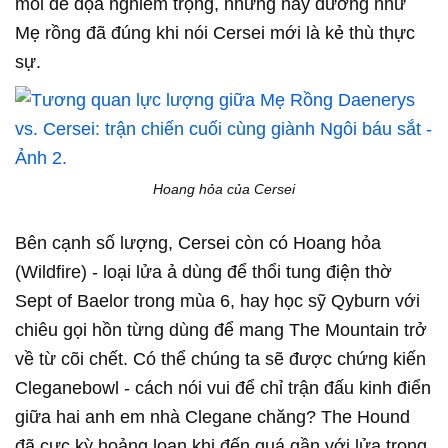
mối đe dọa nghiêm trọng, nhưng nay dường như
Mẹ rồng đã đúng khi nói Cersei mới là kẻ thù thực
sự.
Hoang hỏa của Cersei
Bên cạnh số lượng, Cersei còn có Hoang hỏa
(Wildfire) - loại lửa ả dùng để thổi tung điện thờ
Sept of Baelor trong mùa 6, hay học sỹ Qyburn với
chiêu gọi hồn từng dùng để mang The Mountain trở
về từ cõi chết. Có thể chúng ta sẽ được chứng kiến
Cleganebowl - cách nói vui để chỉ trận đấu kinh điển
giữa hai anh em nhà Clegane chăng? The Hound
đã cực kỳ hoảng loạn khi đến quá gần với lửa trong