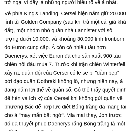
trở ngại vì đây là những người hiểu rõ về ả nhất.
Về phía King's Landing, Cersei hiện nắm giữ 20.000
lính từ Golden Company (sau khi trả một cái giá khá
đắt), một nhóm nhỏ quân nhà Lannister với số
lượng dưới 10.000, và khoảng 30.000 lính Ironborn
do Euron cung cấp. Ả còn có nhiều tàu hơn
Daenerys, xét việc Euron đã cho sản xuất 900 tàu
chiến hồi đầu mùa 7. Trước khi trận chiến Winterfell
xảy ra, quân đội của Cersei có lẽ sẽ bị "dẫm bẹp"
bởi đạo quân Dothraki khổng lồ, nhưng hiện nay, ả
đang nắm lợi thế về quân số. Có thể thấy quyết định
đê hèn và ích kỷ của Cersei khi không gửi quân về
phương Bắc để hợp lực diệt Bóng trắng đã mang lại
cho ả "may mắn bất ngờ". Mỉa mai thay, Jon trước
đó đã thuyết phục Daenerys rằng Bóng trắng là một