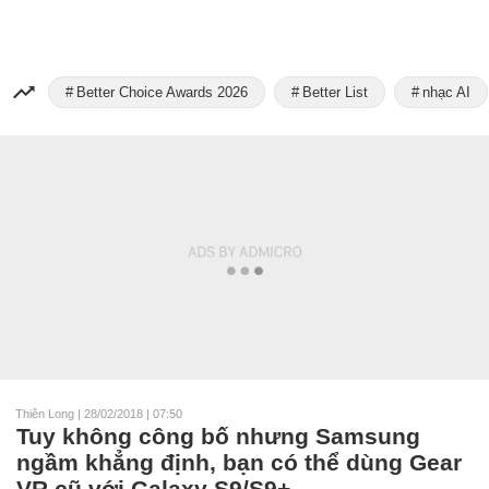
Better Choice Awards 2026
Better List
nhạc AI
Thiên Long
|
28/02/2018 | 07:50
Tuy không công bố nhưng Samsung
ngầm khẳng định, bạn có thể dùng Gear
VR cũ với Galaxy S9/S9+