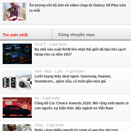
Ấn tượng với bộ ảnh và video chụp từ Galaxy S9 Plus vừa
ra mắt
Cùng chuyên mục
Tin mới nhất
Tin ICT - 3 giờ trước
Ba nhà sản xuất RAM lớn nhất thế giới đã bán hết sạch
hàng cho cả năm 2027
Xem - Mua - Luôn - 4 giờ trước
Lướt mạng thấy deal ngon: Samsung, Huawei,
Soundcore... giảm sâu, có món gần nửa giá
Xe - 4 giờ trước
Công bố Car Choice Awards 2026: Mở rộng vinh danh cả
con người, sự kiện thúc đẩy ngành xe Việt Nam
Sống - 7 giờ trước
Ngày càng nhiều người tử vong vì ung thư đại trực