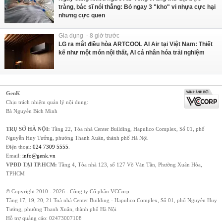
tràng, bác sĩ nói thẳng: Bỏ ngay 3 "kho" vi nhựa cực hại
nhưng cực quen
Gia dụng - 8 giờ trước
LG ra mắt điều hòa ARTCOOL AI Air tại Việt Nam: Thiết
kế như một món nội thất, AI cá nhân hóa trải nghiệm
GenK
Chịu trách nhiệm quản lý nội dung:
Bà Nguyễn Bích Minh
TRỤ SỞ HÀ NỘI:
Tầng 22, Tòa nhà Center Building, Hapulico Complex, Số 01, phố
Nguyễn Huy Tưởng, phường Thanh Xuân, thành phố Hà Nội
Điện thoại:
024 7309 5555
.
Email:
info@genk.vn
VPĐD TẠI TP.HCM:
Tầng 4, Tòa nhà 123, số 127 Võ Văn Tần, Phường Xuân Hòa,
TPHCM
© Copyright 2010 - 2026 - Công ty Cổ phần VCCorp
Tầng 17, 19, 20, 21 Toà nhà Center Building - Hapulico Complex, Số 01, phố Nguyễn Huy
Tưởng, phường Thanh Xuân, thành phố Hà Nội
Hỗ trợ quảng cáo:
02473007108