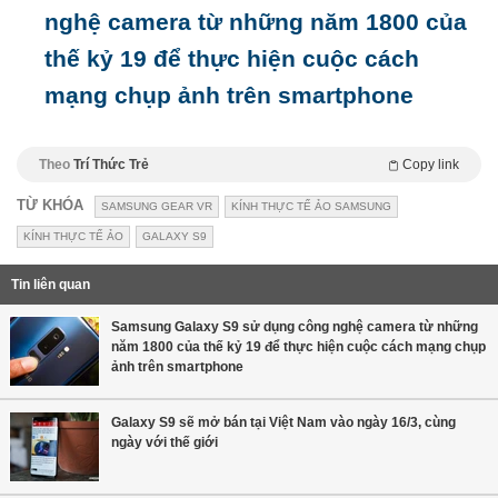
nghệ camera từ những năm 1800 của
thế kỷ 19 để thực hiện cuộc cách
mạng chụp ảnh trên smartphone
Theo
Trí Thức Trẻ
Copy link
TỪ KHÓA
SAMSUNG GEAR VR
KÍNH THỰC TẾ ẢO SAMSUNG
KÍNH THỰC TẾ ẢO
GALAXY S9
Tin liên quan
Samsung Galaxy S9 sử dụng công nghệ camera từ những
năm 1800 của thế kỷ 19 để thực hiện cuộc cách mạng chụp
ảnh trên smartphone
Galaxy S9 sẽ mở bán tại Việt Nam vào ngày 16/3, cùng
ngày với thế giới