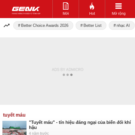
Mới
Hot
Mở rộng
Better Choice Awards 2026
Better List
nhạc AI
tuyết máu
"Tuyết máu" - tín hiệu đáng ngại của biến đổi khí
hậu
4 năm trước