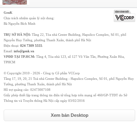
GenK
Chịu trách nhiệm quản lý nội dung:
Bà Nguyễn Bích Minh
TRỤ SỞ HÀ NỘI:
Tầng 22, Tòa nhà Center Building, Hapulico Complex, Số 01, phố
Nguyễn Huy Tưởng, phường Thanh Xuân, thành phố Hà Nội
Điện thoại:
024 7309 5555
.
Email:
info@genk.vn
VPĐD TẠI TP.HCM:
Tầng 4, Tòa nhà 123, số 127 Võ Văn Tần, Phường Xuân Hòa,
TPHCM
© Copyright 2010 - 2026 - Công ty Cổ phần VCCorp
Tầng 17, 19, 20, 21 Toà nhà Center Building - Hapulico Complex, Số 01, phố Nguyễn Huy
Tưởng, phường Thanh Xuân, thành phố Hà Nội
Hỗ trợ quảng cáo:
02473007108
Giấy phép thiết lập trang thông tin điện tử tổng hợp trên mạng số 460/GP-TTĐT do Sở
Thông tin và Truyền thông Hà Nội cấp ngày 03/02/2016
Xem bản Desktop