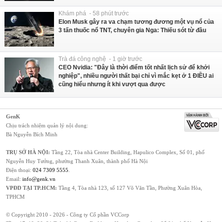
Khám phá - 58 phút trước
Elon Musk gây ra va chạm tương đương một vụ nổ của
3 tấn thuốc nổ TNT, chuyên gia Nga: Thiếu sót từ đầu
Trà đá công nghệ - 1 giờ trước
CEO Nvidia: "Đây là thời điểm tốt nhất lịch sử để khởi
nghiệp", nhiều người thất bại chỉ vì mắc kẹt ở 1 ĐIỀU ai
cũng hiểu nhưng ít khi vượt qua được
GenK
Chịu trách nhiệm quản lý nội dung:
Bà Nguyễn Bích Minh
TRỤ SỞ HÀ NỘI:
Tầng 22, Tòa nhà Center Building, Hapulico Complex, Số 01, phố
Nguyễn Huy Tưởng, phường Thanh Xuân, thành phố Hà Nội
Điện thoại:
024 7309 5555
.
Email:
info@genk.vn
VPĐD TẠI TP.HCM:
Tầng 4, Tòa nhà 123, số 127 Võ Văn Tần, Phường Xuân Hòa,
TPHCM
© Copyright 2010 - 2026 - Công ty Cổ phần VCCorp