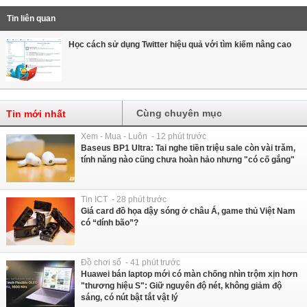
Tin liên quan
Học cách sử dụng Twitter hiệu quả với tìm kiếm nâng cao
Cùng chuyên mục
Tin mới nhất
Xem - Mua - Luôn - 12 phút trước
Baseus BP1 Ultra: Tai nghe tiền triệu sale còn vài trăm,
tính năng nào cũng chưa hoàn hảo nhưng "có cố gắng"
Tin ICT - 28 phút trước
Giá card đồ họa dậy sóng ở châu Á, game thủ Việt Nam
có “dính bão”?
Đồ chơi số - 41 phút trước
Huawei bán laptop mới có màn chống nhìn trộm xịn hơn
"thương hiệu S": Giữ nguyên độ nét, không giảm độ
sáng, có nút bật tắt vật lý