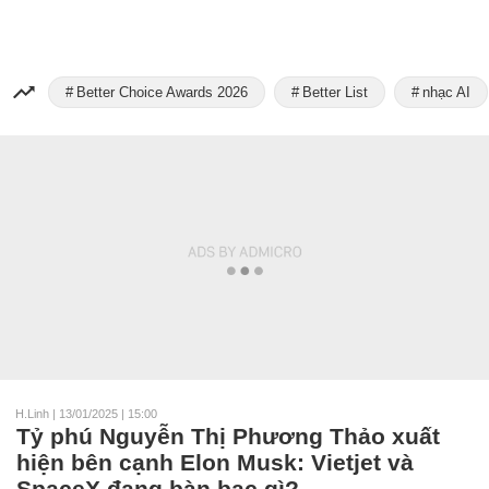
Better Choice Awards 2026
Better List
nhạc AI
H.Linh
|
13/01/2025 | 15:00
Tỷ phú Nguyễn Thị Phương Thảo xuất
hiện bên cạnh Elon Musk: Vietjet và
SpaceX đang bàn bạc gì?