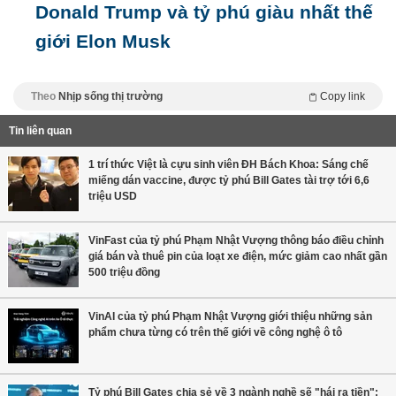
Donald Trump và tỷ phú giàu nhất thế
giới Elon Musk
Theo
Nhịp sống thị trường
Copy link
Tin liên quan
1 trí thức Việt là cựu sinh viên ĐH Bách Khoa: Sáng chế
miếng dán vaccine, được tỷ phú Bill Gates tài trợ tới 6,6
triệu USD
VinFast của tỷ phú Phạm Nhật Vượng thông báo điều chỉnh
giá bán và thuê pin của loạt xe điện, mức giảm cao nhất gần
500 triệu đồng
VinAI của tỷ phú Phạm Nhật Vượng giới thiệu những sản
phẩm chưa từng có trên thế giới về công nghệ ô tô
Tỷ phú Bill Gates chia sẻ về 3 ngành nghề sẽ "hái ra tiền":