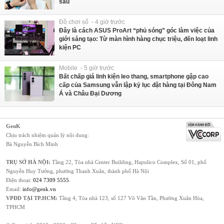
sau
Đồ chơi số - 4 giờ trước
Đây là cách ASUS ProArt “phủ sóng” góc làm việc của
giới sáng tạo: Từ màn hình hàng chục triệu, đến loạt linh
kiện PC
Mobile - 5 giờ trước
Bất chấp giá linh kiện leo thang, smartphone gập cao
cấp của Samsung vẫn lập kỷ lục đặt hàng tại Đông Nam
Á và Châu Đại Dương
GenK
Chịu trách nhiệm quản lý nội dung:
Bà Nguyễn Bích Minh
TRỤ SỞ HÀ NỘI:
Tầng 22, Tòa nhà Center Building, Hapulico Complex, Số 01, phố
Nguyễn Huy Tưởng, phường Thanh Xuân, thành phố Hà Nội
Điện thoại:
024 7309 5555
.
Email:
info@genk.vn
VPĐD TẠI TP.HCM:
Tầng 4, Tòa nhà 123, số 127 Võ Văn Tần, Phường Xuân Hòa,
TPHCM