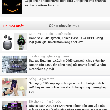
Cuộc chiến không ngừng nghỉ giữa 2 triệu thương nhân và
kẻ phá hoại trên Amazon
Cùng chuyên mục
Tin mới nhất
Xem - Mua - Luôn - 2 giờ trước
Canh sale 8/8: Ugreen, Anker, Baseus và OPPO đồng
loạt giảm giá, nhiều món đáng chốt đơn
Trà đá công nghệ - 2 giờ trước
Startup Nga tìm ra cách mới để sản xuất chip siêu nhỏ:
Nhanh gấp 3.000 lần công nghệ cũ, nhưng ít nhất 3 năm
nữa thành sự thật
Sống - 4 giờ trước
Sau ngày 31/8, một ngân hàng có thể từ chối giao dịch
rút/chuyển tiền online của khách hàng trong trường hợp
sau
Đồ chơi số - 4 giờ trước
Đây là cách ASUS ProArt “phủ sóng” góc làm việc của
giới sáng tạo: Từ màn hình hàng chục triệu, đến loạt linh