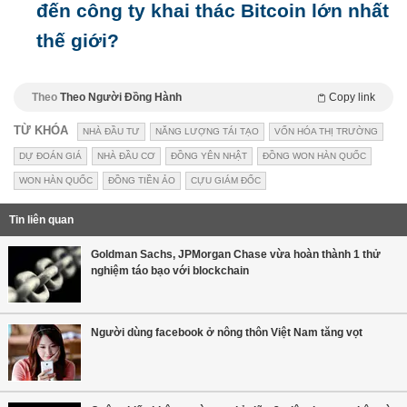
đến công ty khai thác Bitcoin lớn nhất
thế giới?
Theo
Theo Người Đồng Hành
Copy link
TỪ KHÓA
NHÀ ĐẦU TƯ
NĂNG LƯỢNG TÁI TẠO
VỐN HÓA THỊ TRƯỜNG
DỰ ĐOÁN GIÁ
NHÀ ĐẦU CƠ
ĐỒNG YÊN NHẬT
ĐỒNG WON HÀN QUỐC
WON HÀN QUỐC
ĐỒNG TIỀN ẢO
CỰU GIÁM ĐỐC
Tin liên quan
Goldman Sachs, JPMorgan Chase vừa hoàn thành 1 thử
nghiệm táo bạo với blockchain
Người dùng facebook ở nông thôn Việt Nam tăng vọt