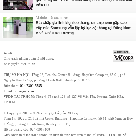
kiện PC
Mobile - 5 giờ trước
Bất chấp giá linh kiện leo thang, smartphone gập cao
cấp của Samsung vẫn lập kỷ lục đặt hàng tại Đông Nam
Á và Châu Đại Dương
GenK
Chịu trách nhiệm quản lý nội dung:
Bà Nguyễn Bích Minh
TRỤ SỞ HÀ NỘI:
Tầng 22, Tòa nhà Center Building, Hapulico Complex, Số 01, phố
Nguyễn Huy Tưởng, phường Thanh Xuân, thành phố Hà Nội
Điện thoại:
024 7309 5555
.
Email:
info@genk.vn
VPĐD TẠI TP.HCM:
Tầng 4, Tòa nhà 123, số 127 Võ Văn Tần, Phường Xuân Hòa,
TPHCM
© Copyright 2010 - 2026 - Công ty Cổ phần VCCorp
Tầng 17, 19, 20, 21 Toà nhà Center Building - Hapulico Complex, Số 01, phố Nguyễn Huy
Tưởng, phường Thanh Xuân, thành phố Hà Nội
Hỗ trợ quảng cáo:
02473007108
Giấy phép thiết lập trang thông tin điện tử tổng hợp trên mạng số 460/GP-TTĐT do Sở