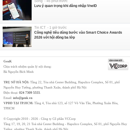
Sống - 46 phút trước
Lưu ý quan trọng khi đăng nhập VneID
Tin ICT - 1 giờ trước
Công nghệ tiêu dùng bước vào Smart Choice Awards
2026 với hội đồng ba lớp
GenK
Chịu trách nhiệm quản lý nội dung:
Bà Nguyễn Bích Minh
TRỤ SỞ HÀ NỘI:
Tầng 22, Tòa nhà Center Building, Hapulico Complex, Số 01, phố
Nguyễn Huy Tưởng, phường Thanh Xuân, thành phố Hà Nội
Điện thoại:
024 7309 5555
.
Email:
info@genk.vn
VPĐD TẠI TP.HCM:
Tầng 4, Tòa nhà 123, số 127 Võ Văn Tần, Phường Xuân Hòa,
TPHCM
© Copyright 2010 - 2026 - Công ty Cổ phần VCCorp
Tầng 17, 19, 20, 21 Toà nhà Center Building - Hapulico Complex, Số 01, phố Nguyễn Huy
Tưởng, phường Thanh Xuân, thành phố Hà Nội