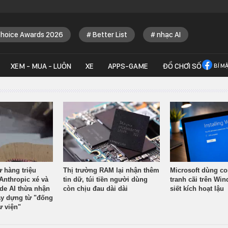
Choice Awards 2026
Better List
nhạc AI
XEM - MUA - LUÔN
XE
APPS-GAME
ĐỒ CHƠI SỐ
BÍ M
ừ hàng triệu
Thị trường RAM lại nhận thêm
Microsoft dùng co
Anthropic xé và
tin dữ, túi tiền người dùng
tranh cãi trên Wi
ude AI thừa nhận
còn chịu đau dài dài
siết kích hoạt lậu
y dựng từ "đống
ư viện"