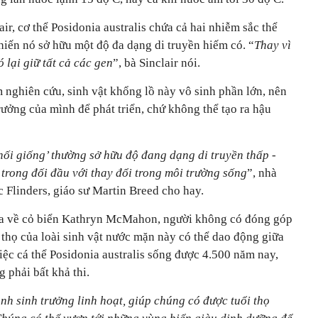
air, cơ thể Posidonia australis chứa cả hai nhiễm sắc thể
hiến nó sở hữu một độ đa dạng di truyền hiếm có. “
Thay vì
 lại giữ tất cả các gen
”, bà Sinclair nói.
nghiên cứu, sinh vật khổng lồ này vô sinh phần lớn, nên
rưởng của mình để phát triển, chứ không thể tạo ra hậu
ối giống’ thường sở hữu độ đang dạng di truyền thấp -
g trong đối đầu với thay đổi trong môi trường sống
”, nhà
c Flinders, giáo sư Martin Breed cho hay.
ia về cỏ biển Kathryn McMahon, người không có đóng góp
 thọ của loài sinh vật nước mặn này có thể dao động giữa
iệc cá thể Posidonia australis sống được 4.500 năm nay,
g phải bất khả thi.
h sinh trưởng linh hoạt, giúp chúng có được tuổi thọ