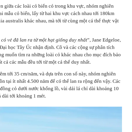
en giữa các loài cỏ biển có trong khu vực, nhóm nghiên
Hai mẫu cỏ biển, lấy từ hai khu vực cách nhau tới 180km
ia australis khác nhau, mà tới từ cùng một cá thể thực vật
có vẻ đã lan ra từ một hạt giống duy nhất
”, Jane Edgeloe,
 Đại học Tây Úc nhận định. Cô và các cộng sự phân tích
ng muốn tìm ra những loài cỏ khác nhau cho mục đích bảo
ất cả các mẫu đều tới từ một cá thể duy nhất.
thêm tới 35 cm/năm, và dựa trên con số này, nhóm nghiên
tồn tại ít nhất 4.500 năm để có thể lan ra rộng đến vậy. Các
đồng cỏ dưới nước khổng lồ, vài dải lá chỉ dài khoảng 10
á dài tới khoảng 1 mét.