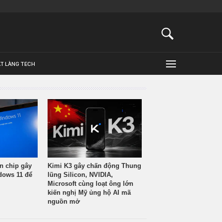
ẬT LÀNG TECH
n chip gây
Kimi K3 gây chấn động Thung
ndows 11 để
lũng Silicon, NVIDIA,
Microsoft cùng loạt ông lớn
kiến nghị Mỹ ủng hộ AI mã
nguồn mở