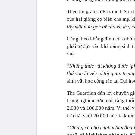
Theo lời giáo sư Elizabeth Sincl
của hai giống cỏ biển cha mẹ, k
lấy một nửa gen từ cha và mẹ, nó
Cũng theo khẳng định của nhóm 
phải tự dựa vào khả năng sinh t
duệ.
“
Những thực vật không được ‘ph
thứ vốn là yếu tố tối quan trọn
sinh vật học công tác tại Đại họ
The Guardian dẫn lời chuyên g
trong nghiên cứu mới, rằng tuổi
2.000 và 100.000 năm. Vì thế, v
trải dài suốt 20.000 héc-ta khôn
“
Chúng có cho mình một mẫu hìn