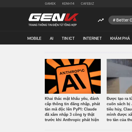
GAMEK
KENH14
CAFEBIZ
Better 
MOBILE
AI
TIN ICT
INTERNET
KHÁM PHÁ
Khai thác mật khẩu yếu, đánh
Được tạo ra t
cắp thông tin đăng nhập, phát
cuốn sách bị 
tán mã độc lên PyPI: Claude
tiêu hủy, Cla
đã xâm nhập 3 công ty thật
mình được xâ
trước khi Anthropic phát hiện
tro tàn của th