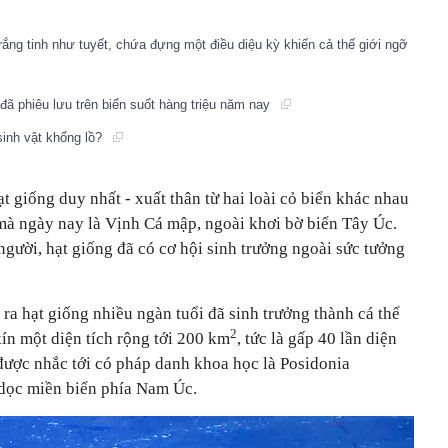
ắng tinh như tuyết, chứa đựng một điều diệu kỳ khiến cả thế giới ngỡ
đã phiêu lưu trên biển suốt hàng triệu năm nay
 sinh vật khổng lồ?
 giống duy nhất - xuất thân từ hai loài cỏ biển khác nhau
mà ngày nay là Vịnh Cá mập, ngoài khơi bờ biển Tây Úc.
gười, hạt giống đã có cơ hội sinh trưởng ngoài sức tưởng
ra hạt giống nhiều ngàn tuổi đã sinh trưởng thành cá thể
2
kín một diện tích rộng tới 200 km
, tức là gấp 40 lần diện
 được nhắc tới có pháp danh khoa học là Posidonia
y dọc miền biển phía Nam Úc.