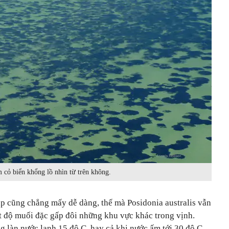
 cỏ biển khổng lồ nhìn từ trên không.
p cũng chẳng mấy dễ dàng, thế mà Posidonia australis vẫn
t độ muối đặc gấp đôi những khu vực khác trong vịnh.
g làn nước lạnh 15 độ C, hay cả khi nước ấm tới 30 độ C.