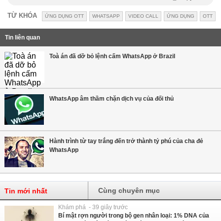
TỪ KHÓA
ỨNG DỤNG OTT
WHATSAPP
VIDEO CALL
ỨNG DỤNG
OTT
Tin liên quan
Toà án đã dỡ bỏ lệnh cấm WhatsApp ở Brazil
WhatsApp âm thầm chặn dịch vụ của đối thủ
Hành trình từ tay trắng đến trở thành tỷ phú của cha đẻ
WhatsApp
Cùng chuyên mục
Tin mới nhất
Khám phá - 39 giây trước
Bí mật rợn người trong bộ gen nhân loại: 1% DNA của