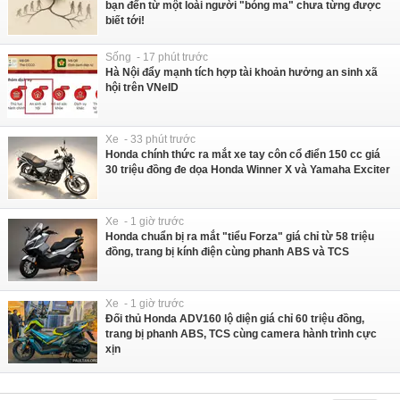
bạn đến từ một loài người "bóng ma" chưa từng được
biết tới!
Sống - 17 phút trước
Hà Nội đẩy mạnh tích hợp tài khoản hưởng an sinh xã
hội trên VNeID
Xe - 33 phút trước
Honda chính thức ra mắt xe tay côn cổ điển 150 cc giá
30 triệu đồng đe dọa Honda Winner X và Yamaha Exciter
Xe - 1 giờ trước
Honda chuẩn bị ra mắt "tiểu Forza" giá chỉ từ 58 triệu
đồng, trang bị kính điện cùng phanh ABS và TCS
Xe - 1 giờ trước
Đối thủ Honda ADV160 lộ diện giá chỉ 60 triệu đồng,
trang bị phanh ABS, TCS cùng camera hành trình cực
xịn