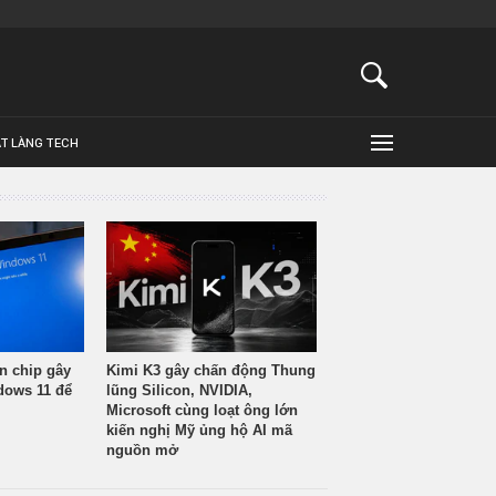
ẬT LÀNG TECH
n chip gây
Kimi K3 gây chấn động Thung
ndows 11 để
lũng Silicon, NVIDIA,
Microsoft cùng loạt ông lớn
kiến nghị Mỹ ủng hộ AI mã
nguồn mở