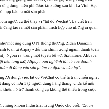
ch ứng dụng miễn phí được tải xuống sau khi La Vĩnh Hạo
uổi họp báo ra mắt sản phẩm.
m người cụ thể thay vì "lật đổ Wechat", La viết trên
i đang tạo ra một sản phẩm thích hợp cho những ai quan
g như một ứng dụng OTT thông thường, Zidan Duanxin
anh toán từ Alipay - đối thủ chính trong ngành thanh toán
t). Ngoài ra, trong một tuyên bố với SixthTone, Alibaba
ột nền tảng mở, Alipay hoan nghênh tất cả các doanh
 toán di động vào sản phẩm và dịch vụ của họ".
gười dùng, việc lật đổ WeChat có thể là trận chiến nghẹt
 đang có hơn 1 tỷ người dùng hàng tháng, chưa kể mối
ụ, khiến nó trở thành công cụ không thể thiếu trong cuộc
i chứng khoán Industrial Trung Quốc cho biết:
"Zidan