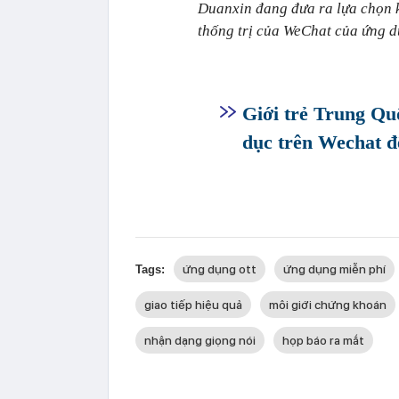
Duanxin đang đưa ra lựa chọn k
thống trị của WeChat của ứng 
Giới trẻ Trung Quố
dục trên Wechat để
ứng dụng ott
ứng dụng miễn phí
Tags:
giao tiếp hiệu quả
môi giới chứng khoán
nhận dạng giọng nói
họp báo ra mắt