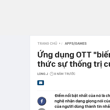
TRANG CHỦ
APPS/GAMES
›
Ứng dụng OTT "biến
thức sự thống trị 
LONG.J
8 NĂM TRƯỚC
Điểm nổi bật nhất của nó là 
nghệ nhận dạng giọng nói của 
của người dùng thành tin nhắ