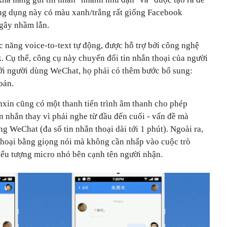
ứng dụng này có màu xanh/trắng rất giống Facebook
 gây nhầm lẫn.
c năng voice-to-text tự động, được hỗ trợ bởi công nghệ
. Cụ thể, công cụ này chuyển đổi tin nhắn thoại của người
ới người dùng WeChat, họ phải có thêm bước bổ sung:
bản.
nxin cũng có một thanh tiến trình âm thanh cho phép
n nhắn thay vì phải nghe từ đầu đến cuối - vấn đề mà
g WeChat (đa số tin nhắn thoại dài tới 1 phút). Ngoài ra,
 thoại bằng giọng nói mà không cần nhấp vào cuộc trò
biểu tượng micro nhỏ bên cạnh tên người nhận.