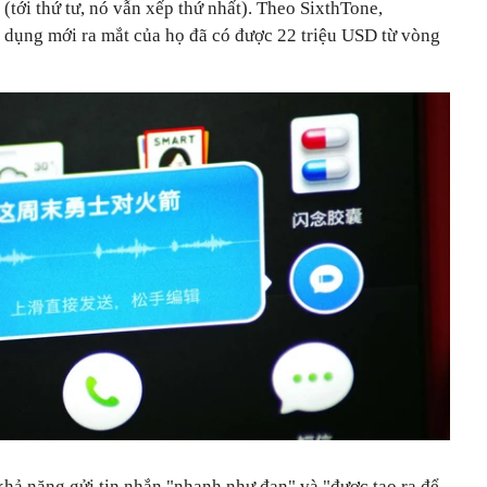
(tới thứ tư, nó vẫn xếp thứ nhất). Theo SixthTone,
 dụng mới ra mắt của họ đã có được 22 triệu USD từ vòng
khả năng gửi tin nhắn "nhanh như đạn" và "được tạo ra để