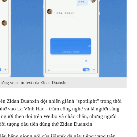
 năng voice-to-text của Zidan Duanxin
ến Zidan Duanxin đột nhiên giành "spotlight" trong thời
 nhờ vào La Vĩnh Hạo - trùm công nghệ và là người sáng
ệu người theo dõi trên Weibo và chắc chắn, những người
đối tượng đầu tiên dùng thử Zidan Duanxin.
ệu bằng giọng nói của iFlytek đã gây tiếng vang trên