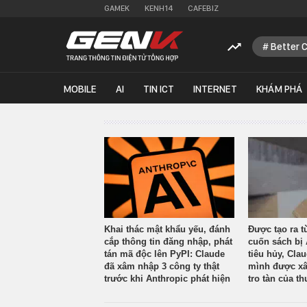
GAMEK
KENH14
CAFEBIZ
Better 
MOBILE
AI
TIN ICT
INTERNET
KHÁM PHÁ
Khai thác mật khẩu yếu, đánh
Được tạo ra t
cắp thông tin đăng nhập, phát
cuốn sách bị 
tán mã độc lên PyPI: Claude
tiêu hủy, Cla
đã xâm nhập 3 công ty thật
mình được xâ
trước khi Anthropic phát hiện
tro tàn của th