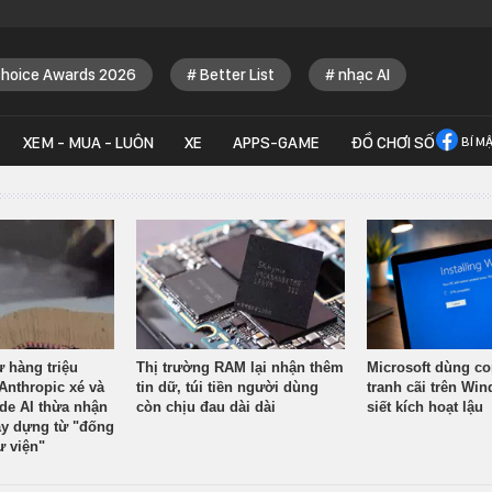
Choice Awards 2026
Better List
nhạc AI
XEM - MUA - LUÔN
XE
APPS-GAME
ĐỒ CHƠI SỐ
BÍ M
ừ hàng triệu
Thị trường RAM lại nhận thêm
Microsoft dùng co
Anthropic xé và
tin dữ, túi tiền người dùng
tranh cãi trên Wi
ude AI thừa nhận
còn chịu đau dài dài
siết kích hoạt lậu
y dựng từ "đống
ư viện"