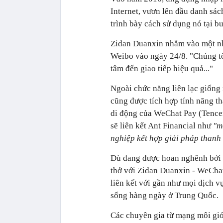
Internet, vươn lên đầu danh sá
trình bày cách sử dụng nó tại b
Zidan Duanxin nhắm vào một nhó
Weibo vào ngày 24/8. "Chúng tô
tâm đến giao tiếp hiệu quả..."
Ngoài chức năng liên lạc giốn
cũng được tích hợp tính năng th
di động của WeChat Pay (Tencen
sẽ liên kết Ant Financial như
"m
nghiệp kết hợp giải pháp thanh
Dù đang được hoan nghênh bởi n
thở với Zidan Duanxin - WeChat
liên kết với gần như mọi dịch v
sống hàng ngày ở Trung Quốc.
Các chuyên gia từ mạng môi giớ