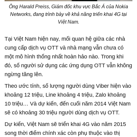
Ông Harald Preiss, Giám đốc khu vực Bắc Á của Nokia
Networks, đang trình bày về khả năng triển khai 4G tại
Việt Nam.
Tại Việt Nam hiện nay, mối quan hệ giữa các nhà
cung cấp dịch vụ OTT và nhà mạng vẫn chưa có
một mô hình thống nhất hoàn hảo nào. Trong khi
đó, số người sử dụng các ứng dụng OTT vẫn không
ngừng tăng lên.
Theo ước tính, số lượng người dùng Viber hiện vào
khoảng 12 triệu, Line khoảng 4 triệu, Zalo khoảng
10 triệu… Và dự kiến, đến cuối năm 2014 Việt Nam
sẽ có khoảng 30 triệu người dùng dịch vụ OTT.
Dự kiến, Việt Nam sẽ triển khai 4G vào năm 2015
song thời điểm chính xác còn phụ thuộc vào thị