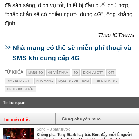
đã sẵn sàng, dịch vụ tốt, thiết bị đầu cuối phù hợp,
“chắc chắn sẽ có nhiều người dùng 4G”, ông khẳng
định.
Theo ICTnews
Nhà mạng có thể sẽ miễn phí thoại và
SMS khi cung cấp 4G
TỪ KHÓA
MẠNG 4G
4G VIỆT NAM
4G
DỊCH VỤ OTT
OTT
ỨNG DỤNG OTT
NHÀ MẠNG
MẠNG 4G VIỆT NAM
TRIỂN KHAI 4G
TIN TRONG NƯỚC
Tin liên quan
Cùng chuyên mục
Tin mới nhất
Sống - 8 phút trước
Không phải Tony Stark hay bác Ben, đây mới là người