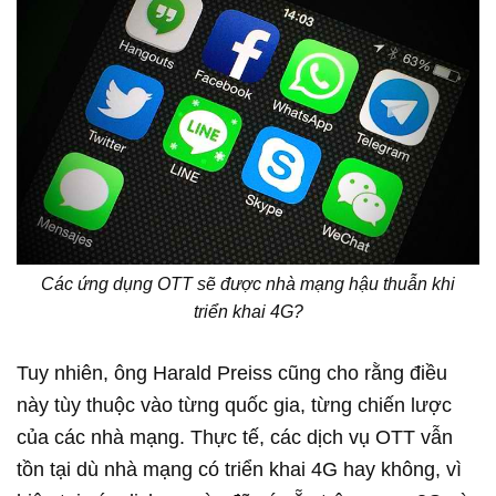
Các ứng dụng OTT sẽ được nhà mạng hậu thuẫn khi
triển khai 4G?
Tuy nhiên, ông Harald Preiss cũng cho rằng điều
này tùy thuộc vào từng quốc gia, từng chiến lược
của các nhà mạng. Thực tế, các dịch vụ OTT vẫn
tồn tại dù nhà mạng có triển khai 4G hay không, vì