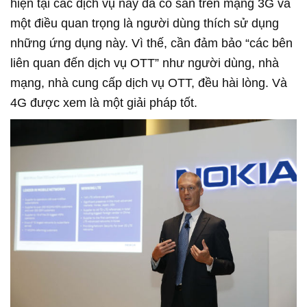
hiện tại các dịch vụ này đã có sẵn trên mạng 3G và
một điều quan trọng là người dùng thích sử dụng
những ứng dụng này. Vì thế, cần đảm bảo “các bên
liên quan đến dịch vụ OTT” như người dùng, nhà
mạng, nhà cung cấp dịch vụ OTT, đều hài lòng. Và
4G được xem là một giải pháp tốt.