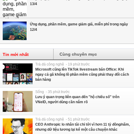
13/4
Ứng dụng, phần mềm, game giảm giá, miễn phí trong ngày
12/4
Cùng chuyên mục
Tin mới nhất
Trà đá công nghệ - 19 phút trước
Microsoft cũng lên TikTok livestream bán Office: Khi
ngay cả gã khổng lồ phần mềm cũng phải thay đổi cách
bán hàng
Sống - 35 phút trước
Lưu ý quan trọng liên quan đến "hộ chiếu số" trên
VNeID, người dùng cần nắm rõ
Trà đá công nghệ - 51 phút trước
CEO Anthropic lo nhân tài chỉ tới vì hơn 11 tỷ đồng/năm,
nhưng dữ liệu lương lại kể một câu chuyện khác