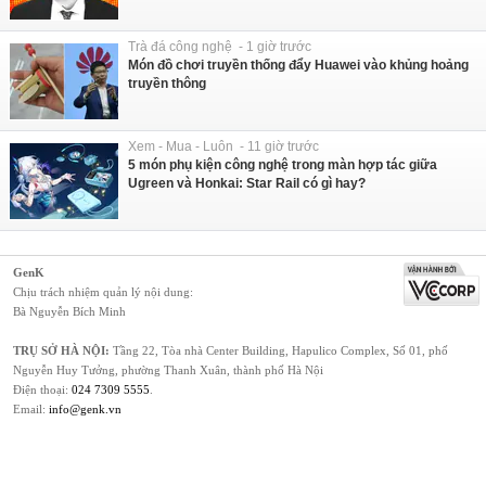
Trà đá công nghệ - 1 giờ trước
Món đồ chơi truyền thống đẩy Huawei vào khủng hoảng
truyền thông
Xem - Mua - Luôn - 11 giờ trước
5 món phụ kiện công nghệ trong màn hợp tác giữa
Ugreen và Honkai: Star Rail có gì hay?
GenK
Chịu trách nhiệm quản lý nội dung:
Bà Nguyễn Bích Minh
TRỤ SỞ HÀ NỘI:
Tầng 22, Tòa nhà Center Building, Hapulico Complex, Số 01, phố
Nguyễn Huy Tưởng, phường Thanh Xuân, thành phố Hà Nội
Điện thoại:
024 7309 5555
.
Email:
info@genk.vn
VPĐD TẠI TP.HCM:
Tầng 4, Tòa nhà 123, số 127 Võ Văn Tần, Phường Xuân Hòa,
TPHCM