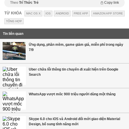
Theo
Trí Thức Trẻ
Copy link
TỪ KHÓA
MAC OS X
IOS
ANDROID
FREE APP
AMAZON APP STORE
TỔNG HỢP
Tin liên quan
Ứng dụng, phần mềm, game giảm giá, miễn phí trong ngày
7/9
Uber chữa lỗi thông tin chuyến đi xuất hiện trên Google
Search
WhatsApp vượt mốc 900 triệu người dùng một tháng
Skype 6.0 cho iOS và Android đổi mới giao diện Material
Design, bổ sung tính năng mới