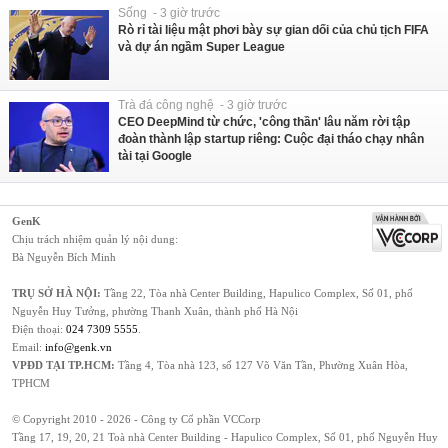
Sống - 3 giờ trước
Rò rỉ tài liệu mật phơi bày sự gian dối của chủ tịch FIFA
và dự án ngầm Super League
Trà đá công nghệ - 3 giờ trước
CEO DeepMind từ chức, 'công thần' lâu năm rời tập
đoàn thành lập startup riêng: Cuộc đại tháo chạy nhân
tài tại Google
GenK
Chịu trách nhiệm quản lý nội dung:
Bà Nguyễn Bích Minh
TRỤ SỞ HÀ NỘI:
Tầng 22, Tòa nhà Center Building, Hapulico Complex, Số 01, phố
Nguyễn Huy Tưởng, phường Thanh Xuân, thành phố Hà Nội
Điện thoại:
024 7309 5555
.
Email:
info@genk.vn
VPĐD TẠI TP.HCM:
Tầng 4, Tòa nhà 123, số 127 Võ Văn Tần, Phường Xuân Hòa,
TPHCM
© Copyright 2010 - 2026 - Công ty Cổ phần VCCorp
Tầng 17, 19, 20, 21 Toà nhà Center Building - Hapulico Complex, Số 01, phố Nguyễn Huy