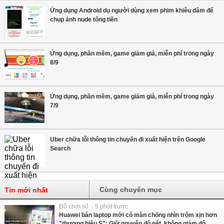
Ứng dụng Android dụ người dùng xem phim khiêu dâm để
chụp ảnh nude tống tiền
Ứng dụng, phần mềm, game giảm giá, miễn phí trong ngày
8/9
Ứng dụng, phần mềm, game giảm giá, miễn phí trong ngày
7/9
Uber chữa lỗi thông tin chuyến đi xuất hiện trên Google
Search
Cùng chuyên mục
Tin mới nhất
Đồ chơi số - 5 phút trước
Huawei bán laptop mới có màn chống nhìn trộm xịn hơn
"thương hiệu S": Giữ nguyên độ nét, không giảm độ