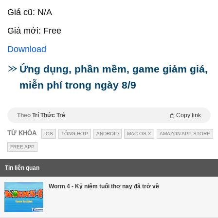
Giá cũ: N/A
Giá mới: Free
Download
Ứng dụng, phần mềm, game giảm giá,
miễn phí trong ngày 8/9
Theo
Trí Thức Trẻ
Copy link
TỪ KHÓA
IOS
TỔNG HỢP
ANDROID
MAC OS X
AMAZON APP STORE
FREE APP
Tin liên quan
Worm 4 - Kỷ niệm tuổi thơ nay đã trở về