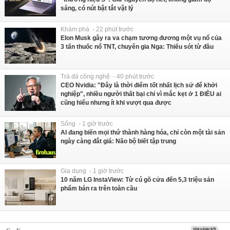
sáng, có nút bật tắt vật lý
Khám phá - 22 phút trước
Elon Musk gây ra va chạm tương đương một vụ nổ của
3 tấn thuốc nổ TNT, chuyên gia Nga: Thiếu sót từ đầu
Trà đá công nghệ - 40 phút trước
CEO Nvidia: "Đây là thời điểm tốt nhất lịch sử để khởi
nghiệp", nhiều người thất bại chỉ vì mắc kẹt ở 1 ĐIỀU ai
cũng hiểu nhưng ít khi vượt qua được
Sống - 1 giờ trước
AI đang biến mọi thứ thành hàng hóa, chỉ còn một tài sản
ngày càng đắt giá: Não bộ biết tập trung
Gia dụng - 1 giờ trước
10 năm LG InstaView: Từ cú gõ cửa đến 5,3 triệu sản
phẩm bán ra trên toàn cầu