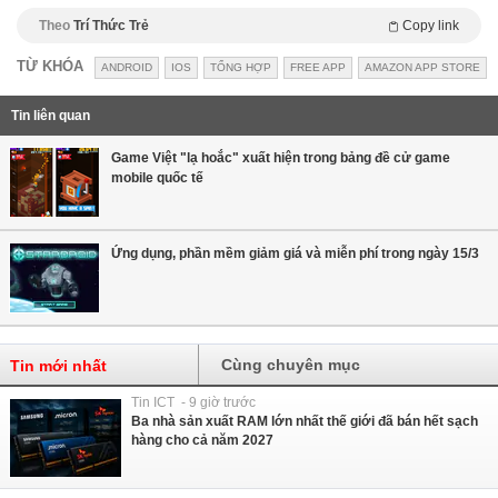
Theo
Trí Thức Trẻ
Copy link
TỪ KHÓA
ANDROID
IOS
TỔNG HỢP
FREE APP
AMAZON APP STORE
Tin liên quan
Game Việt "lạ hoắc" xuất hiện trong bảng đề cử game
mobile quốc tế
Ứng dụng, phần mềm giảm giá và miễn phí trong ngày 15/3
Cùng chuyên mục
Tin mới nhất
Tin ICT - 9 giờ trước
Ba nhà sản xuất RAM lớn nhất thế giới đã bán hết sạch
hàng cho cả năm 2027