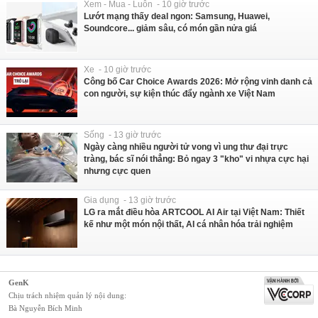
Xem - Mua - Luôn - 10 giờ trước
Lướt mạng thấy deal ngon: Samsung, Huawei,
Soundcore... giảm sâu, có món gần nửa giá
Xe - 10 giờ trước
Công bố Car Choice Awards 2026: Mở rộng vinh danh cả
con người, sự kiện thúc đẩy ngành xe Việt Nam
Sống - 13 giờ trước
Ngày càng nhiều người tử vong vì ung thư đại trực
tràng, bác sĩ nói thẳng: Bỏ ngay 3 "kho" vi nhựa cực hại
nhưng cực quen
Gia dụng - 13 giờ trước
LG ra mắt điều hòa ARTCOOL AI Air tại Việt Nam: Thiết
kế như một món nội thất, AI cá nhân hóa trải nghiệm
GenK
Chịu trách nhiệm quản lý nội dung:
Bà Nguyễn Bích Minh