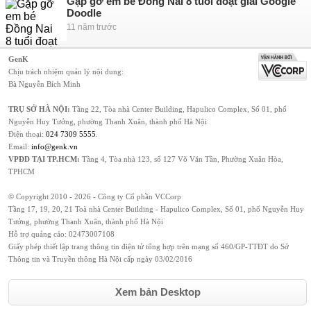
Gặp gỡ em bé Đồng Nai 8 tuổi đoạt giải Google
Doodle
11 năm trước
GenK
Chịu trách nhiệm quản lý nội dung:
Bà Nguyễn Bích Minh
TRỤ SỞ HÀ NỘI:
Tầng 22, Tòa nhà Center Building, Hapulico Complex, Số 01, phố
Nguyễn Huy Tưởng, phường Thanh Xuân, thành phố Hà Nội
Điện thoại:
024 7309 5555
.
Email:
info@genk.vn
VPĐD TẠI TP.HCM:
Tầng 4, Tòa nhà 123, số 127 Võ Văn Tần, Phường Xuân Hòa,
TPHCM
© Copyright 2010 - 2026 - Công ty Cổ phần VCCorp
Tầng 17, 19, 20, 21 Toà nhà Center Building - Hapulico Complex, Số 01, phố Nguyễn Huy
Tưởng, phường Thanh Xuân, thành phố Hà Nội
Hỗ trợ quảng cáo:
02473007108
Giấy phép thiết lập trang thông tin điện tử tổng hợp trên mạng số 460/GP-TTĐT do Sở
Thông tin và Truyền thông Hà Nội cấp ngày 03/02/2016
Xem bản Desktop