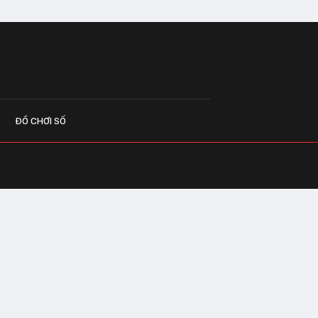
ĐỒ CHƠI SỐ
G CÁO
o.vn