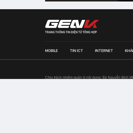
MOBILE
TIN ICT
INTERNET
KHÁ
Chịu trách nhiệm quản lý nội dung: Bà Nguyễn Bích M
TRỤ SỞ HÀ NỘI:
Tầng 22, Tòa nhà Center Building, 
Huy Tưởng, phường Thanh Xuân, thành phố Hà Nội
Điện thoại: 024 7309 5555.
Email:
info@genk.vn
VPĐD TẠI TP.HCM:
Tầng 4, Tòa nhà 123, số 127 Võ
© Copyright 2010 - 2026 - Công ty Cổ phần VCCorp
Tầng 17, 19, 20, 21 Toà nhà Center Building - Hapul
Tưởng, phường Thanh Xuân, thành phố Hà Nội
Giấy phép thiết lập trang thông tin điện tử tổng hợp