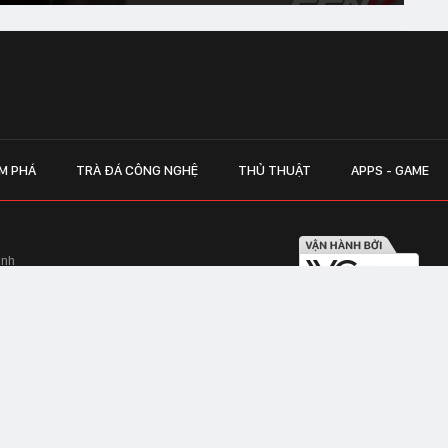
M PHÁ
TRÀ ĐÁ CÔNG NGHỆ
THỦ THUẬT
APPS - GAME
inh
Hapulico Complex, Số 01, phố Nguyễn
LIÊN HỆ QUẢN
 Văn Tần, Phường Xuân Hòa, TPHCM
Hotline hỗ trợ quảng cáo:
ico Complex, Số 01, phố Nguyễn Huy
Email:
giaitrixahoi@admicr
Hỗ trợ & CSKH: Admicro
 trên mạng số 460/GP-TTĐT do Sở Thông