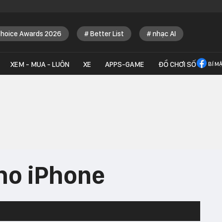
Choice Awards 2026
Better List
nhạc AI
XEM - MUA - LUÔN
XE
APPS-GAME
ĐỒ CHƠI SỐ
BÍ M
ho iPhone