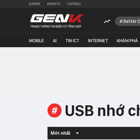
GAMEK
KENH14
CAFEBIZ
Better 
MOBILE
AI
TIN ICT
INTERNET
KHÁM PHÁ
USB nhớ c
#
Mới nhất