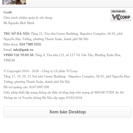
GenK
Chịu trách nhiệm quản lý nội dung:
Bà Nguyễn Bích Minh
TRỤ SỞ HÀ NỘI:
Tầng 22, Tòa nhà Center Building, Hapulico Complex, Số 01, phố
Nguyễn Huy Tưởng, phường Thanh Xuân, thành phố Hà Nội
Điện thoại:
024 7309 5555
.
Email:
info@genk.vn
VPĐD TẠI TP.HCM:
Tầng 4, Tòa nhà 123, số 127 Võ Văn Tần, Phường Xuân Hòa,
TPHCM
© Copyright 2010 - 2026 - Công ty Cổ phần VCCorp
Tầng 17, 19, 20, 21 Toà nhà Center Building - Hapulico Complex, Số 01, phố Nguyễn Huy
Tưởng, phường Thanh Xuân, thành phố Hà Nội
Hỗ trợ quảng cáo:
02473007108
Giấy phép thiết lập trang thông tin điện tử tổng hợp trên mạng số 460/GP-TTĐT do Sở
Thông tin và Truyền thông Hà Nội cấp ngày 03/02/2016
Xem bản Desktop