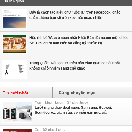
Tin liên quan
Đây là cách tạo kiểu chữ "độc lạ" trên Facebook, chắc
chắn chúng bạn sẽ tròn xoe mắt ngạc nhiên
Hộp thịt bò Wagyu ngon nhất Nhật Bản đắt ngang một chiếc
SH 125i chưa làm biển và đăng ký trước bạ
Trung Quốc: Kêu gọi 15 triệu dân cầm quạt ba tiêu thổi
không khí ô nhiễm sang chỗ khác
Cùng chuyên mục
Tin mới nhất
Xem - Mua - Luôn - 37 phút trước
Lướt mạng thấy deal ngon: Samsung, Huawei,
Soundcore... giảm sâu, có món gần nửa giá
Xe - 53 phút trước