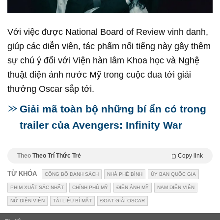
Với việc được National Board of Review vinh danh,
giúp các diễn viên, tác phẩm nổi tiếng này gây thêm
sự chú ý đối với Viện hàn lâm Khoa học và Nghệ
thuật điện ảnh nước Mỹ trong cuộc đua tới giải
thưởng Oscar sắp tới.
Giải mã toàn bộ những bí ẩn có trong
trailer của Avengers: Infinity War
Theo
Theo Trí Thức Trẻ
Copy link
TỪ KHÓA
CÔNG BỐ DANH SÁCH
NHÀ PHÊ BÌNH
ỦY BAN QUỐC GIA
PHIM XUẤT SẮC NHẤT
CHÍNH PHỦ MỸ
ĐIỆN ẢNH MỸ
NAM DIỄN VIÊN
NỮ DIỄN VIÊN
TÀI LIỆU BÍ MẬT
ĐOẠT GIẢI OSCAR