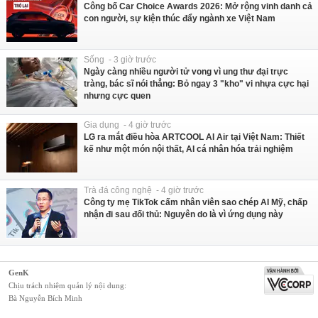
Công bố Car Choice Awards 2026: Mở rộng vinh danh cả
con người, sự kiện thúc đẩy ngành xe Việt Nam
Sống - 3 giờ trước
Ngày càng nhiều người tử vong vì ung thư đại trực
tràng, bác sĩ nói thẳng: Bỏ ngay 3 "kho" vi nhựa cực hại
nhưng cực quen
Gia dụng - 4 giờ trước
LG ra mắt điều hòa ARTCOOL AI Air tại Việt Nam: Thiết
kế như một món nội thất, AI cá nhân hóa trải nghiệm
Trà đá công nghệ - 4 giờ trước
Công ty mẹ TikTok cấm nhân viên sao chép AI Mỹ, chấp
nhận đi sau đối thủ: Nguyên do là vì ứng dụng này
GenK
Chịu trách nhiệm quản lý nội dung:
Bà Nguyễn Bích Minh