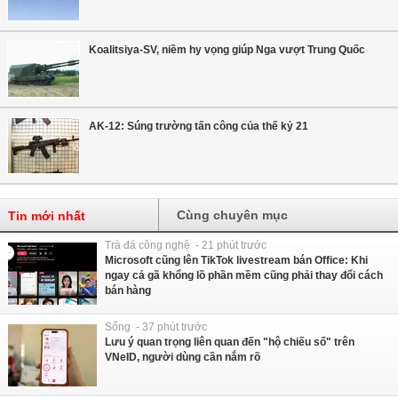
Koalitsiya-SV, niềm hy vọng giúp Nga vượt Trung Quốc
AK-12: Súng trường tấn công của thế kỷ 21
Cùng chuyên mục
Tin mới nhất
Trà đá công nghệ - 21 phút trước
Microsoft cũng lên TikTok livestream bán Office: Khi
ngay cả gã khổng lồ phần mềm cũng phải thay đổi cách
bán hàng
Sống - 37 phút trước
Lưu ý quan trọng liên quan đến "hộ chiếu số" trên
VNeID, người dùng cần nắm rõ