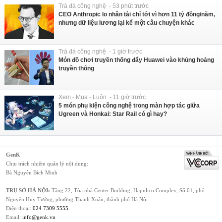
Trà đá công nghệ - 53 phút trước
CEO Anthropic lo nhân tài chỉ tới vì hơn 11 tỷ đồng/năm,
nhưng dữ liệu lương lại kể một câu chuyện khác
Trà đá công nghệ - 1 giờ trước
Món đồ chơi truyền thống đẩy Huawei vào khủng hoảng
truyền thông
Xem - Mua - Luôn - 11 giờ trước
5 món phụ kiện công nghệ trong màn hợp tác giữa
Ugreen và Honkai: Star Rail có gì hay?
GenK
Chịu trách nhiệm quản lý nội dung:
Bà Nguyễn Bích Minh
TRỤ SỞ HÀ NỘI:
Tầng 22, Tòa nhà Center Building, Hapulico Complex, Số 01, phố
Nguyễn Huy Tưởng, phường Thanh Xuân, thành phố Hà Nội
Điện thoại:
024 7309 5555
.
Email:
info@genk.vn