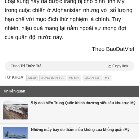
Loại súng này đã được trang bị cho binh lính Mỹ
trong cuộc chiến ở Afghanistan nhưng với số lượng
hạn chế với mục đích thử nghiệm là chính. Tuy
nhiên, hiệu quả mang lại nằm ngoài sự mong đợi
của quân đội nước này.
Theo BaoDatViet
Theo
Trí Thức Trẻ
Copy link
TỪ KHÓA
M110
SÚNG BẮN TỈA
VŨ KHÍ
QUÂN SỰ
MỸ
Tin liên quan
5 lý do khiến Trung Quốc khinh thường siêu tàu khu trục Mỹ
Những máy bay do thám siêu khủng của không quân Mỹ