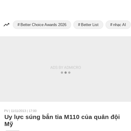
Better Choice Awards 2026
Better List
nhạc AI
PV
|
11/11/2013 | 17:00
Uy lực súng bắn tỉa M110 của quân đội
Mỹ