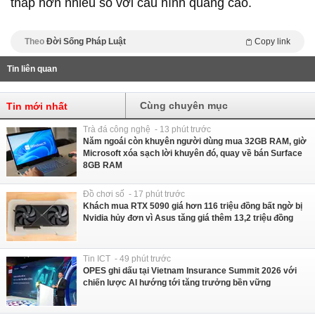
thấp hơn nhiều so với cấu hình quảng cáo.
Theo
Đời Sống Pháp Luật
Copy link
Tin liên quan
Cùng chuyên mục
Tin mới nhất
Trà đá công nghệ - 13 phút trước
Năm ngoái còn khuyên người dùng mua 32GB RAM, giờ
Microsoft xóa sạch lời khuyên đó, quay về bán Surface
8GB RAM
Đồ chơi số - 17 phút trước
Khách mua RTX 5090 giá hơn 116 triệu đồng bất ngờ bị
Nvidia hủy đơn vì Asus tăng giá thêm 13,2 triệu đồng
Tin ICT - 49 phút trước
OPES ghi dấu tại Vietnam Insurance Summit 2026 với
chiến lược AI hướng tới tăng trưởng bền vững