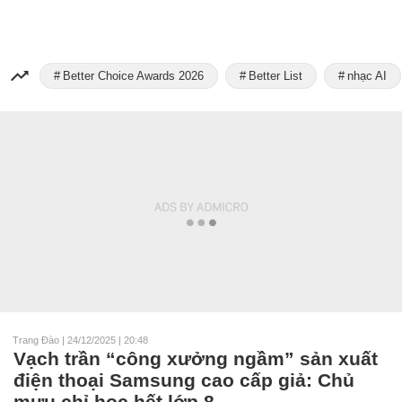
Better Choice Awards 2026
Better List
nhạc AI
Trang Đào
|
24/12/2025 | 20:48
Vạch trần “công xưởng ngầm” sản xuất
điện thoại Samsung cao cấp giả: Chủ
mưu chỉ học hết lớp 8