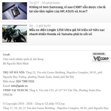
Tin ICT - 53 phút trước
Không rẻ hơn Samsung, vì sao CXMT vẫn được cho là
lọt vào tầm ngắm của HP, ASUS và Acer?
Xe - 1 giờ trước
Mẫu xe điện Lingjie 1250 Ultra giá 54 triệu sở hữu sạc
nhanh khiến Honda và Yamaha phải lo sốt vó
GenK
Chịu trách nhiệm quản lý nội dung:
Bà Nguyễn Bích Minh
TRỤ SỞ HÀ NỘI:
Tầng 22, Tòa nhà Center Building, Hapulico Complex, Số 01, phố
Nguyễn Huy Tưởng, phường Thanh Xuân, thành phố Hà Nội
Điện thoại:
024 7309 5555
.
Email:
info@genk.vn
VPĐD TẠI TP.HCM:
Tầng 4, Tòa nhà 123, số 127 Võ Văn Tần, Phường Xuân Hòa,
TPHCM
© Copyright 2010 - 2026 - Công ty Cổ phần VCCorp
Tầng 17, 19, 20, 21 Toà nhà Center Building - Hapulico Complex, Số 01, phố Nguyễn Huy