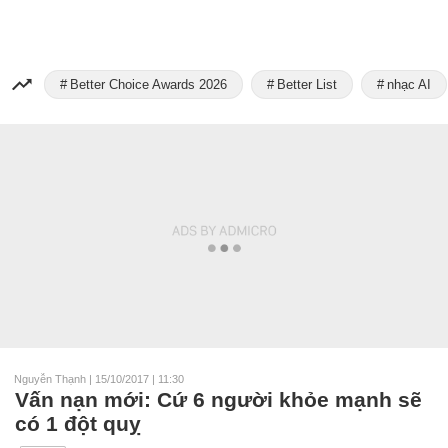
Better Choice Awards 2026
Better List
nhạc AI
Nguyễn Thạnh
|
15/10/2017 | 11:30
Vấn nạn mới: Cứ 6 người khỏe mạnh sẽ
có 1 đột quỵ