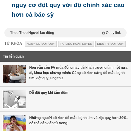
nguy cơ đột quỵ với độ chính xác cao
hơn cả bác sỹ
Theo
Theo Người lao động
Copy link
TỪ KHÓA
NGUY CƠ ĐỘT QUỴ
TÀI LIỆU HUẤN LUYỆN
ĐIỀU TRỊ ĐỘT QUỴ
Tin liên quan
Nếu vẫn còn FA mùa đông này thì khẩn trương tìm một nửa
đi, khoa học chứng minh: Càng cô đơn càng dễ mắc bệnh
tim, đột quỵ, ung thư
Dễ đột quỵ khi tắm đêm
Những người cô đơn dễ mắc bệnh tim và đột quỵ hơn 30%,
có thể dẫn đến tử vong