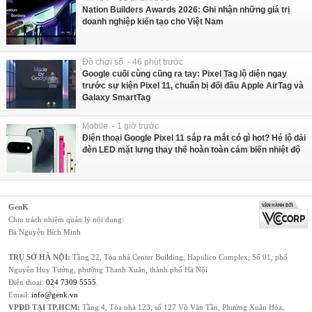
Nation Builders Awards 2026: Ghi nhận những giá trị
doanh nghiệp kiến tạo cho Việt Nam
Đồ chơi số - 46 phút trước
Google cuối cùng cũng ra tay: Pixel Tag lộ diện ngay
trước sự kiện Pixel 11, chuẩn bị đối đầu Apple AirTag và
Galaxy SmartTag
Mobile - 1 giờ trước
Điện thoại Google Pixel 11 sắp ra mắt có gì hot? Hé lộ dải
đèn LED mặt lưng thay thế hoàn toàn cảm biến nhiệt độ
GenK
Chịu trách nhiệm quản lý nội dung:
Bà Nguyễn Bích Minh
TRỤ SỞ HÀ NỘI:
Tầng 22, Tòa nhà Center Building, Hapulico Complex, Số 01, phố
Nguyễn Huy Tưởng, phường Thanh Xuân, thành phố Hà Nội
Điện thoại:
024 7309 5555
.
Email:
info@genk.vn
VPĐD TẠI TP.HCM:
Tầng 4, Tòa nhà 123, số 127 Võ Văn Tần, Phường Xuân Hòa,