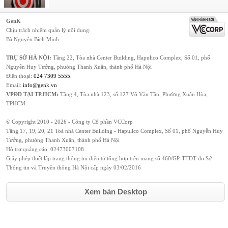
GenK
Chịu trách nhiệm quản lý nội dung:
Bà Nguyễn Bích Minh
TRỤ SỞ HÀ NỘI:
Tầng 22, Tòa nhà Center Building, Hapulico Complex, Số 01, phố
Nguyễn Huy Tưởng, phường Thanh Xuân, thành phố Hà Nội
Điện thoại:
024 7309 5555
.
Email:
info@genk.vn
VPĐD TẠI TP.HCM:
Tầng 4, Tòa nhà 123, số 127 Võ Văn Tần, Phường Xuân Hòa,
TPHCM
© Copyright 2010 - 2026 - Công ty Cổ phần VCCorp
Tầng 17, 19, 20, 21 Toà nhà Center Building - Hapulico Complex, Số 01, phố Nguyễn Huy
Tưởng, phường Thanh Xuân, thành phố Hà Nội
Hỗ trợ quảng cáo:
02473007108
Giấy phép thiết lập trang thông tin điện tử tổng hợp trên mạng số 460/GP-TTĐT do Sở
Thông tin và Truyền thông Hà Nội cấp ngày 03/02/2016
Xem bản Desktop