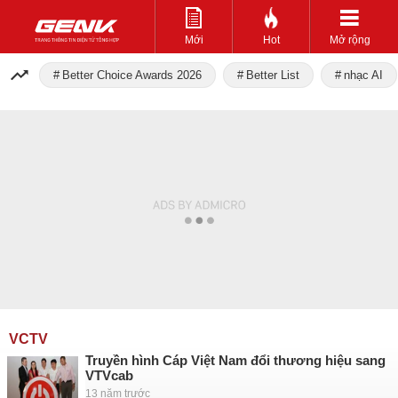
Mới
Hot
Mở rộng
Better Choice Awards 2026
Better List
nhạc AI
VCTV
Truyền hình Cáp Việt Nam đổi thương hiệu sang
VTVcab
13 năm trước