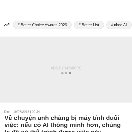
Better Choice Awards 2026
Better List
nhạc AI
Dink
|
19/07/2018 | 09:34
Về chuyện anh chàng bị máy tính đuổi
việc: nếu có AI thông minh hơn, chúng
ta đã có thể tránh được việc này