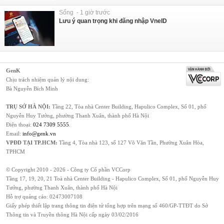
Sống - 1 giờ trước
Lưu ý quan trọng khi đăng nhập VneID
GenK
Chịu trách nhiệm quản lý nội dung:
Bà Nguyễn Bích Minh
TRỤ SỞ HÀ NỘI:
Tầng 22, Tòa nhà Center Building, Hapulico Complex, Số 01, phố
Nguyễn Huy Tưởng, phường Thanh Xuân, thành phố Hà Nội
Điện thoại:
024 7309 5555
.
Email:
info@genk.vn
VPĐD TẠI TP.HCM:
Tầng 4, Tòa nhà 123, số 127 Võ Văn Tần, Phường Xuân Hòa,
TPHCM
© Copyright 2010 - 2026 - Công ty Cổ phần VCCorp
Tầng 17, 19, 20, 21 Toà nhà Center Building - Hapulico Complex, Số 01, phố Nguyễn Huy
Tưởng, phường Thanh Xuân, thành phố Hà Nội
Hỗ trợ quảng cáo:
02473007108
Giấy phép thiết lập trang thông tin điện tử tổng hợp trên mạng số 460/GP-TTĐT do Sở
Thông tin và Truyền thông Hà Nội cấp ngày 03/02/2016