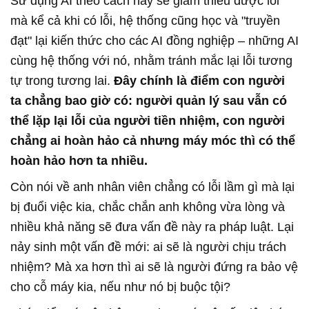
Sử dụng AI theo cách này sẽ giảm thiểu được lỗi
mà kể cả khi có lỗi, hệ thống cũng học và "truyền
đạt" lại kiến thức cho các AI đồng nghiệp – những AI
cùng hệ thống với nó, nhằm tránh mắc lại lỗi tương
tự trong tương lai.
Đây chính là điểm con người
ta chẳng bao giờ có: người quản lý sau vẫn có
thể lặp lại lỗi của người tiền nhiệm, con người
chẳng ai hoàn hảo cả nhưng máy móc thì có thể
hoàn hảo hơn ta nhiều.
Còn nói về anh nhân viên chẳng có lỗi lầm gì mà lại
bị đuổi việc kia, chắc chắn anh không vừa lòng và
nhiều khả năng sẽ đưa vấn đề này ra pháp luật. Lại
nảy sinh một vấn đề mới: ai sẽ là người chịu trách
nhiệm? Mà xa hơn thì ai sẽ là người đứng ra bảo vệ
cho cỗ máy kia, nếu như nó bị buộc tội?