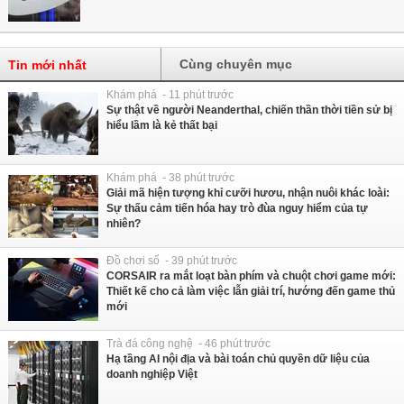
Cùng chuyên mục
Tin mới nhất
Khám phá - 11 phút trước
Sự thật về người Neanderthal, chiến thần thời tiền sử bị
hiểu lầm là kẻ thất bại
Khám phá - 38 phút trước
Giải mã hiện tượng khỉ cưỡi hươu, nhận nuôi khác loài:
Sự thấu cảm tiến hóa hay trò đùa nguy hiểm của tự
nhiên?
Đồ chơi số - 39 phút trước
CORSAIR ra mắt loạt bàn phím và chuột chơi game mới:
Thiết kế cho cả làm việc lẫn giải trí, hướng đến game thủ
mới
Trà đá công nghệ - 46 phút trước
Hạ tầng AI nội địa và bài toán chủ quyền dữ liệu của
doanh nghiệp Việt