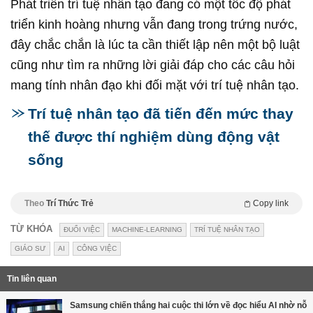
Phát triển trí tuệ nhân tạo đang có một tốc độ phát
triển kinh hoàng nhưng vẫn đang trong trứng nước,
đây chắc chắn là lúc ta cần thiết lập nên một bộ luật
cũng như tìm ra những lời giải đáp cho các câu hỏi
mang tính nhân đạo khi đối mặt với trí tuệ nhân tạo.
Trí tuệ nhân tạo đã tiến đến mức thay
thế được thí nghiệm dùng động vật
sống
Theo
Trí Thức Trẻ
Copy link
TỪ KHÓA
ĐUỔI VIỆC
MACHINE-LEARNING
TRÍ TUỆ NHÂN TẠO
GIÁO SƯ
AI
CÔNG VIỆC
Tin liên quan
Samsung chiến thắng hai cuộc thi lớn về đọc hiểu AI nhờ nỗ