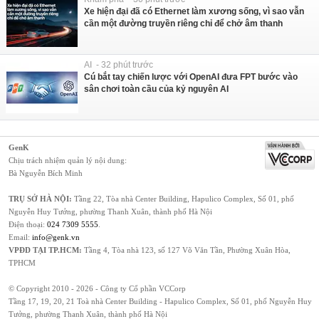
Xe hiện đại đã có Ethernet làm xương sống, vì sao vẫn
cần một đường truyền riêng chỉ để chở âm thanh
AI - 32 phút trước
Cú bắt tay chiến lược với OpenAI đưa FPT bước vào
sân chơi toàn cầu của kỷ nguyên AI
GenK
Chịu trách nhiệm quản lý nội dung:
Bà Nguyễn Bích Minh
TRỤ SỞ HÀ NỘI:
Tầng 22, Tòa nhà Center Building, Hapulico Complex, Số 01, phố
Nguyễn Huy Tưởng, phường Thanh Xuân, thành phố Hà Nội
Điện thoại:
024 7309 5555
.
Email:
info@genk.vn
VPĐD TẠI TP.HCM:
Tầng 4, Tòa nhà 123, số 127 Võ Văn Tần, Phường Xuân Hòa,
TPHCM
© Copyright 2010 - 2026 - Công ty Cổ phần VCCorp
Tầng 17, 19, 20, 21 Toà nhà Center Building - Hapulico Complex, Số 01, phố Nguyễn Huy
Tưởng, phường Thanh Xuân, thành phố Hà Nội