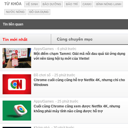
TỪ KHÓA
VỆ SINH
BẢO DƯỠNG
BẢO TRÌ
CANXI
BÌNH NÓNG LẠNH
NƯỚC NÓNG
ĐỒ GIA DỤNG
Tin liên quan
Cùng chuyên mục
Tin mới nhất
Apps/Games - 6 phút trước
Một điểm chạm Tammi: Giải mã nỗi đau quá tải ứng dụng
với nền tảng hội tụ mới của Viettel
Đồ chơi số - 25 phút trước
Chrome cuối cùng cũng hỗ trợ Netflix 4K, nhưng chỉ cho
Windows
Apps/Games - 25 phút trước
Cuối cùng Chrome cũng xem được Netflix 4K, nhưng
không phải máy tính nào cũng được hỗ trợ
Khám phá - 30 phút trước