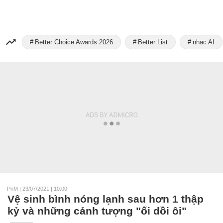
Better Choice Awards 2026
Better List
nhạc AI
PnM
|
23/07/2021 | 10:00
Vệ sinh bình nóng lạnh sau hơn 1 thập
kỷ và những cảnh tượng "ối dồi ôi"