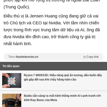
phức tạp khi mở rộng thị trường ra ngoài Đài Loan
(Trung Quốc).
Điều thú vị là Jensen Huang cũng đang giữ cả vai
trò Chủ tịch và CEO tại Nvidia. Với tầm nhìn chiến
lược trong lĩnh vực trung tâm dữ liệu và AI, ông đã
đưa Nvidia lên đỉnh cao, trở thành công ty giá trị
nhất hành tinh.
Theo
thanhnienviet.vn
Copy link
Tin liên quan
Ryzen 7 9800X3D: Hiệu năng quá ấn tượng, dân buôn đẩy
giá gấp đôi sau khi cháy hàng toàn cầu
Baidu sẵn sàng ra mắt kính thông minh AI cạnh tranh với
kính Ray-Bans của Meta