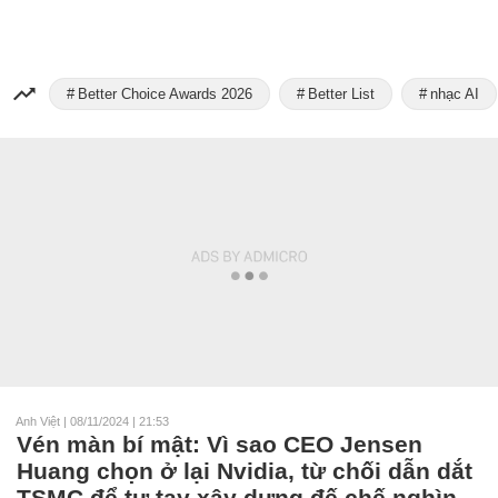
Better Choice Awards 2026
Better List
nhạc AI
Anh Việt
|
08/11/2024 | 21:53
Vén màn bí mật: Vì sao CEO Jensen
Huang chọn ở lại Nvidia, từ chối dẫn dắt
TSMC để tự tay xây dựng đế chế nghìn