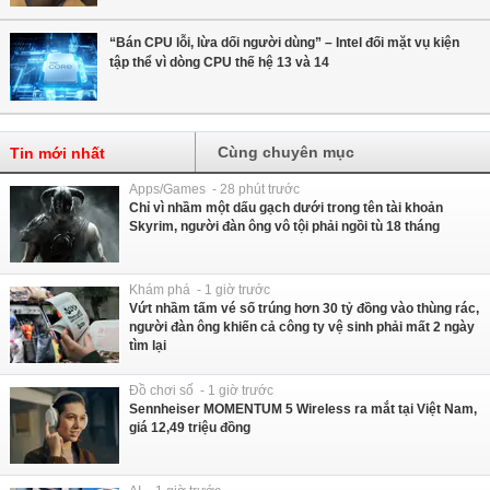
“Bán CPU lỗi, lừa dối người dùng” – Intel đối mặt vụ kiện
tập thể vì dòng CPU thế hệ 13 và 14
Cùng chuyên mục
Tin mới nhất
Apps/Games - 28 phút trước
Chỉ vì nhầm một dấu gạch dưới trong tên tài khoản
Skyrim, người đàn ông vô tội phải ngồi tù 18 tháng
Khám phá - 1 giờ trước
Vứt nhầm tấm vé số trúng hơn 30 tỷ đồng vào thùng rác,
người đàn ông khiến cả công ty vệ sinh phải mất 2 ngày
tìm lại
Đồ chơi số - 1 giờ trước
Sennheiser MOMENTUM 5 Wireless ra mắt tại Việt Nam,
giá 12,49 triệu đồng