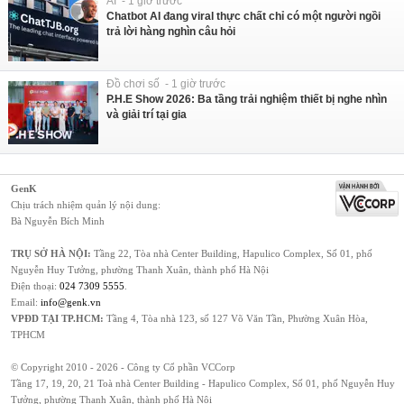
AI - 1 giờ trước
Chatbot AI đang viral thực chất chỉ có một người ngồi
trả lời hàng nghìn câu hỏi
Đồ chơi số - 1 giờ trước
P.H.E Show 2026: Ba tầng trải nghiệm thiết bị nghe nhìn
và giải trí tại gia
GenK
Chịu trách nhiệm quản lý nội dung:
Bà Nguyễn Bích Minh
TRỤ SỞ HÀ NỘI:
Tầng 22, Tòa nhà Center Building, Hapulico Complex, Số 01, phố
Nguyễn Huy Tưởng, phường Thanh Xuân, thành phố Hà Nội
Điện thoại:
024 7309 5555
.
Email:
info@genk.vn
VPĐD TẠI TP.HCM:
Tầng 4, Tòa nhà 123, số 127 Võ Văn Tần, Phường Xuân Hòa,
TPHCM
© Copyright 2010 - 2026 - Công ty Cổ phần VCCorp
Tầng 17, 19, 20, 21 Toà nhà Center Building - Hapulico Complex, Số 01, phố Nguyễn Huy
Tưởng, phường Thanh Xuân, thành phố Hà Nội