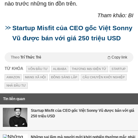
nào trước những tin đồn trên.
Tham khảo: BI
Startup Misfit của CEO gốc Việt Sonny
Vũ được bán với giá 250 triệu USD
Theo
Trí Thức Trẻ
Copy link
TỪ KHÓA
VỐN ĐẦU TƯ
ALIBABA
THƯƠNG MẠI ĐIỆN TỬ
STARTUP
AMAZON
MẠNG XÃ HỘI
ĐỒNG SÁNG LẬP
CÂU CHUYỆN KHỞI NGHIỆP
NHÀ ĐẦU TƯ
Tin liên quan
Startup Misfit của CEO gốc Việt Sonny Vũ được bán với giá
250 triệu USD
Những sai lầm mà người mới khởi nghiệp thường mắc phải