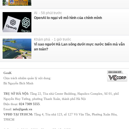
AI - 58 phút trước
OpenAI lo ngại về mô hình của chính mình
Khám phá - 1 giờ trước
Vì sao người Hà Lan sống dưới mực nước biển mà vẫn
an toàn?
GenK
Chịu trách nhiệm quản lý nội dung:
Bà Nguyễn Bích Minh
TRỤ SỞ HÀ NỘI:
Tầng 22, Tòa nhà Center Building, Hapulico Complex, Số 01, phố
Nguyễn Huy Tưởng, phường Thanh Xuân, thành phố Hà Nội
Điện thoại:
024 7309 5555
.
Email:
info@genk.vn
VPĐD TẠI TP.HCM:
Tầng 4, Tòa nhà 123, số 127 Võ Văn Tần, Phường Xuân Hòa,
TPHCM