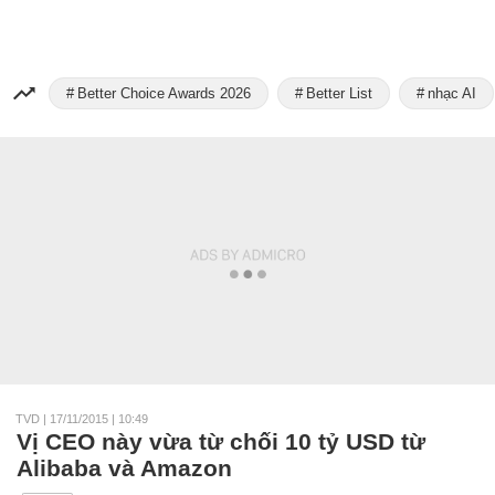
Better Choice Awards 2026
Better List
nhạc AI
TVD
|
17/11/2015 | 10:49
Vị CEO này vừa từ chối 10 tỷ USD từ
Alibaba và Amazon