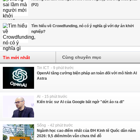
(P2)
Tìm hiểu về Crowdfunding, nó có ý nghĩa gì với dự án khởi
nghiệp?
Cùng chuyên mục
Tin mới nhất
Tin ICT - 9 phút trước
OpenAI tăng cường biện pháp an toàn đối với mô hình AI
Astra
AI - 15 phút trước
Kiến trúc sư AI của Google bất ngờ "dứt áo ra đi"
Sống - 42 phút trước
Ngành học cao điểm nhất của ĐH Kinh tế Quốc dân năm
2026: 9,5 điểm/môn vẫn chưa thể đỗ