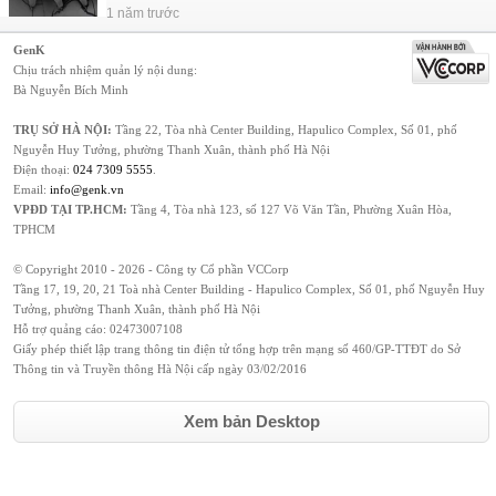
1 năm trước
GenK
Chịu trách nhiệm quản lý nội dung:
Bà Nguyễn Bích Minh
TRỤ SỞ HÀ NỘI:
Tầng 22, Tòa nhà Center Building, Hapulico Complex, Số 01, phố
Nguyễn Huy Tưởng, phường Thanh Xuân, thành phố Hà Nội
Điện thoại:
024 7309 5555
.
Email:
info@genk.vn
VPĐD TẠI TP.HCM:
Tầng 4, Tòa nhà 123, số 127 Võ Văn Tần, Phường Xuân Hòa,
TPHCM
© Copyright 2010 - 2026 - Công ty Cổ phần VCCorp
Tầng 17, 19, 20, 21 Toà nhà Center Building - Hapulico Complex, Số 01, phố Nguyễn Huy
Tưởng, phường Thanh Xuân, thành phố Hà Nội
Hỗ trợ quảng cáo:
02473007108
Giấy phép thiết lập trang thông tin điện tử tổng hợp trên mạng số 460/GP-TTĐT do Sở
Thông tin và Truyền thông Hà Nội cấp ngày 03/02/2016
Xem bản Desktop