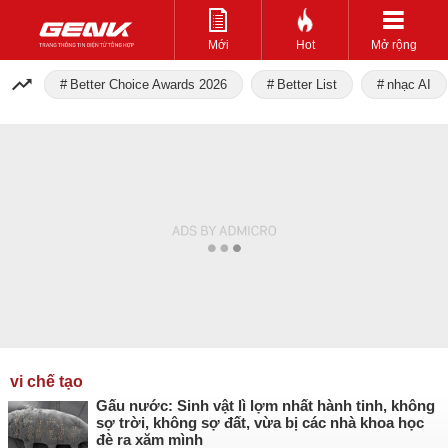
Mới
Hot
Mở rộng
Better Choice Awards 2026
Better List
nhạc AI
vi chế tạo
Gấu nước: Sinh vật lì lợm nhất hành tinh, không
sợ trời, không sợ đất, vừa bị các nhà khoa học
đè ra xăm mình