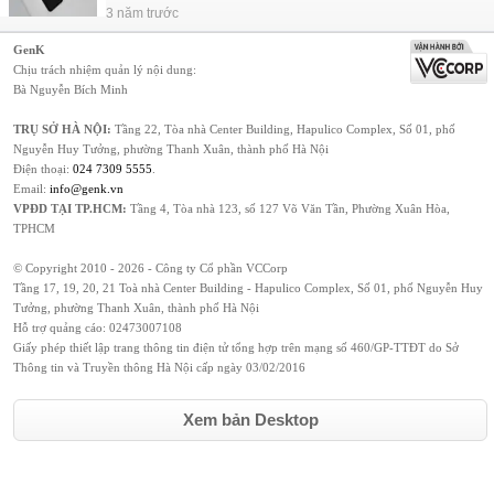
3 năm trước
GenK
Chịu trách nhiệm quản lý nội dung:
Bà Nguyễn Bích Minh
TRỤ SỞ HÀ NỘI:
Tầng 22, Tòa nhà Center Building, Hapulico Complex, Số 01, phố
Nguyễn Huy Tưởng, phường Thanh Xuân, thành phố Hà Nội
Điện thoại:
024 7309 5555
.
Email:
info@genk.vn
VPĐD TẠI TP.HCM:
Tầng 4, Tòa nhà 123, số 127 Võ Văn Tần, Phường Xuân Hòa,
TPHCM
© Copyright 2010 - 2026 - Công ty Cổ phần VCCorp
Tầng 17, 19, 20, 21 Toà nhà Center Building - Hapulico Complex, Số 01, phố Nguyễn Huy
Tưởng, phường Thanh Xuân, thành phố Hà Nội
Hỗ trợ quảng cáo:
02473007108
Giấy phép thiết lập trang thông tin điện tử tổng hợp trên mạng số 460/GP-TTĐT do Sở
Thông tin và Truyền thông Hà Nội cấp ngày 03/02/2016
Xem bản Desktop