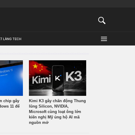
ẬT LÀNG TECH
n chip gây
Kimi K3 gây chấn động Thung
ndows 11 để
lũng Silicon, NVIDIA,
Microsoft cùng loạt ông lớn
kiến nghị Mỹ ủng hộ AI mã
nguồn mở