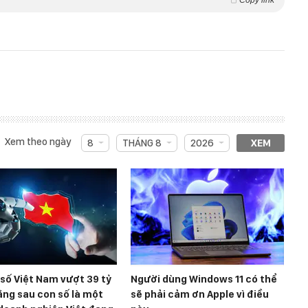
Xem theo ngày
8
THÁNG 8
2026
XEM
 số Việt Nam vượt 39 tỷ
Người dùng Windows 11 có thể
ng sau con số là một
sẽ phải cảm ơn Apple vì điều