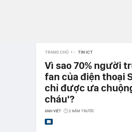
TRANG CHỦ
TIN ICT
›
Vì sao 70% người t
fan của điện thoại 
chỉ được ưa chuộng
cháu'?
ANH VIỆT
2 NĂM TRƯỚC