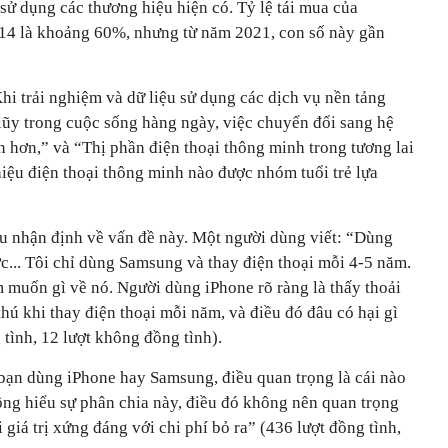
sử dụng các thương hiệu hiện có. Tỷ lệ tái mua của
4 là khoảng 60%, nhưng từ năm 2021, con số này gần
hi trải nghiệm và dữ liệu sử dụng các dịch vụ nền tảng
 lũy trong cuộc sống hàng ngày, việc chuyển đổi sang hệ
 hơn,” và “Thị phần điện thoại thông minh trong tương lai
iệu điện thoại thông minh nào được nhóm tuổi trẻ lựa
u nhận định về vấn đề này. Một người dùng viết: “Dùng
ược... Tôi chỉ dùng Samsung và thay điện thoại mỗi 4-5 năm.
 muốn gì về nó. Người dùng iPhone rõ ràng là thấy thoải
thú khi thay điện thoại mỗi năm, và điều đó đâu có hại gì
tình, 12 lượt không đồng tình).
bạn dùng iPhone hay Samsung, điều quan trọng là cái nào
ông hiểu sự phân chia này, điều đó không nên quan trọng
 giá trị xứng đáng với chi phí bỏ ra” (436 lượt đồng tình,