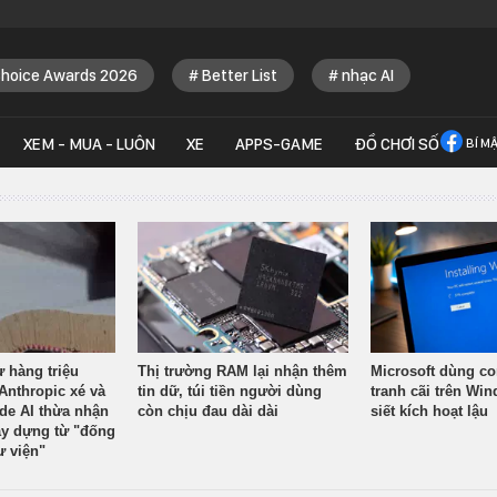
Choice Awards 2026
Better List
nhạc AI
XEM - MUA - LUÔN
XE
APPS-GAME
ĐỒ CHƠI SỐ
BÍ M
ừ hàng triệu
Thị trường RAM lại nhận thêm
Microsoft dùng co
Anthropic xé và
tin dữ, túi tiền người dùng
tranh cãi trên Wi
ude AI thừa nhận
còn chịu đau dài dài
siết kích hoạt lậu
y dựng từ "đống
ư viện"