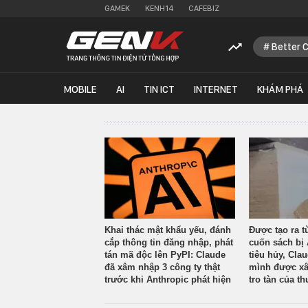
GAMEK
KENH14
CAFEBIZ
Better 
MOBILE
AI
TIN ICT
INTERNET
KHÁM PHÁ
Khai thác mật khẩu yếu, đánh
Được tạo ra t
cắp thông tin đăng nhập, phát
cuốn sách bị 
tán mã độc lên PyPI: Claude
tiêu hủy, Cla
đã xâm nhập 3 công ty thật
mình được xâ
trước khi Anthropic phát hiện
tro tàn của th