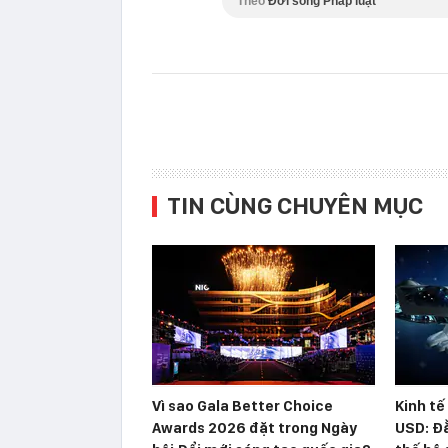
Theo
Đời sống Pháp luật
TIN CÙNG CHUYÊN MỤC
Vì sao Gala Better Choice
Kinh tế
Awards 2026 đặt trong Ngày
USD: Đằ