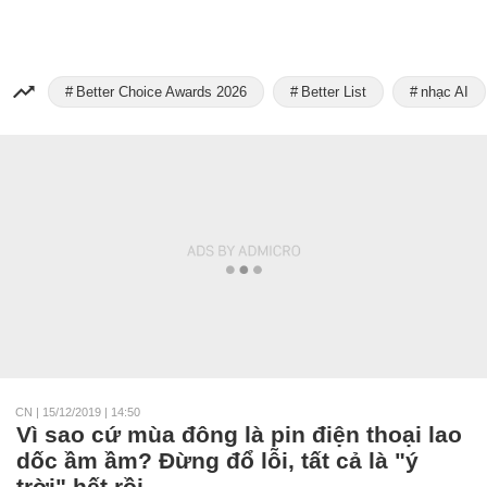
Better Choice Awards 2026
Better List
nhạc AI
CN
|
15/12/2019 | 14:50
Vì sao cứ mùa đông là pin điện thoại lao
dốc ầm ầm? Đừng đổ lỗi, tất cả là "ý
trời" hết rồi