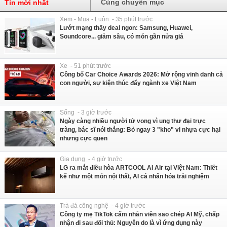
Cùng chuyên mục
Tin mới nhất
Xem - Mua - Luôn - 35 phút trước
Lướt mạng thấy deal ngon: Samsung, Huawei,
Soundcore... giảm sâu, có món gần nửa giá
Xe - 51 phút trước
Công bố Car Choice Awards 2026: Mở rộng vinh danh cả
con người, sự kiện thúc đẩy ngành xe Việt Nam
Sống - 3 giờ trước
Ngày càng nhiều người tử vong vì ung thư đại trực
tràng, bác sĩ nói thẳng: Bỏ ngay 3 "kho" vi nhựa cực hại
nhưng cực quen
Gia dụng - 4 giờ trước
LG ra mắt điều hòa ARTCOOL AI Air tại Việt Nam: Thiết
kế như một món nội thất, AI cá nhân hóa trải nghiệm
Trà đá công nghệ - 4 giờ trước
Công ty mẹ TikTok cấm nhân viên sao chép AI Mỹ, chấp
nhận đi sau đối thủ: Nguyên do là vì ứng dụng này