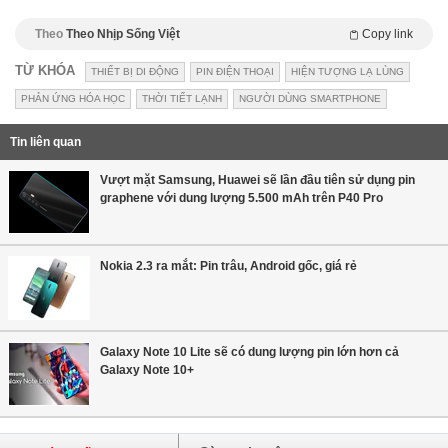
Theo
Theo Nhịp Sống Việt
Copy link
TỪ KHÓA
THIẾT BỊ DI ĐỘNG
PIN ĐIỆN THOẠI
HIỆN TƯỢNG LẠ LÙNG
PHẢN ỨNG HÓA HỌC
THỜI TIẾT LẠNH
NGƯỜI DÙNG SMARTPHONE
Tin liên quan
Vượt mặt Samsung, Huawei sẽ lần đầu tiên sử dụng pin
graphene với dung lượng 5.500 mAh trên P40 Pro
Nokia 2.3 ra mắt: Pin trâu, Android gốc, giá rẻ
Galaxy Note 10 Lite sẽ có dung lượng pin lớn hơn cả
Galaxy Note 10+