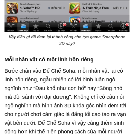
Vậy điều gì đã đem lại thành công cho tựa game Smartphone
3D này?
Mỗi nhân vật có một linh hồn riêng
Bước chân vào Đế Chế Soha, mỗi nhân vật lại có
linh hồn riêng, ngẫu nhiên có lời bình luận ngộ
nghĩnh như “Đau khổ như con hổ” hay “Sông nhỏ
mà đòi sánh với đại dương”. Không chỉ có câu nói
ngộ nghĩnh mà hình ảnh 3D khóa góc nhìn đem tới
cho người chơi cảm giác là đấng tối cao tạo ra vạn
vật bên dưới. Đế Chế Soha vì vậy càng thêm sinh
động hơn khi thể hiện phong cách của mỗi người