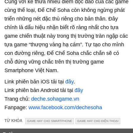
Cùng với kế thừa nhiều điểm độc đáo của các game
cùng thể loại, Đế Chế Soha còn không ngừng phát
triển những nét đặc thù riêng cho bản thân. Đây
chính là dấu hiệu nhận biết rõ ràng nhất cho tựa
game chiến thuật này trong thị trường tràn ngập các
tựa game “thượng vàng hạ cám”. Tự tạo cho mình
con đường riêng, Đế Chế Soha chắc chắn sẽ có
chỗ đứng vững chắc trên thị trường game
Smartphone Việt Nam.
Link phiên bản iOS tải tại
đây
.
Link phiên bản Android tải tại
đây
Trang chủ:
deche.sohagame.vn
Fanpage:
www.facebook.com/dechesoha
TỪ KHÓA
GAME HAY CHO SMARTPHONE
GAME HAY CHO ĐIỆN THOẠI