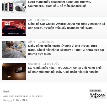
Lướt mạng thấy deal ngon: Samsung, Huawei,
Soundcore... giảm sâu, có món gần nửa giá
Xe - 8 giờ trước
Công bố Car Choice Awards 2026: Mở rộng vinh danh cả
con người, sự kiện thúc đẩy ngành xe Việt Nam
Sống - 10 giờ trước
Ngày càng nhiều người tử vong vì ung thư đại trực
tràng, bác sĩ nói thẳng: Bỏ ngay 3 "kho" vi nhựa cực hại
nhưng cực quen
Gia dụng - 11 giờ trước
LG ra mắt điều hòa ARTCOOL AI Air tại Việt Nam: Thiết
kế như một món nội thất, AI cá nhân hóa trải nghiệm
GenK
Chịu trách nhiệm quản lý nội dung:
Bà Nguyễn Bích Minh