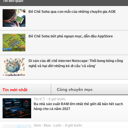
Tin liên quan
Đế Chế Soha qua con mắt của những chuyên gia AOE
Đế Chế Soha bứt phá ngoạn mục, dẫn đầu AppStore
Di sản của đế chế internet Netscape: Thổi bong bóng công
nghệ và hại đời những kẻ đi câu 'cá vàng'
Cùng chuyên mục
Tin mới nhất
Tin ICT - 6 giờ trước
Ba nhà sản xuất RAM lớn nhất thế giới đã bán hết sạch
hàng cho cả năm 2027
Xem - Mua - Luôn - 8 giờ trước