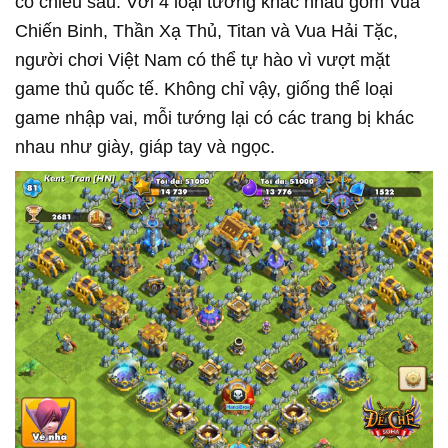
có chiều sâu. Với 4 loại tướng khác nhau gồm Vua
Chiến Binh, Thần Xạ Thủ, Titan và Vua Hải Tặc,
người chơi Việt Nam có thể tự hào vì vượt mặt
game thủ quốc tế. Không chỉ vậy, giống thể loại
game nhập vai, mỗi tướng lại có các trang bị khác
nhau như giày, giáp tay và ngọc.