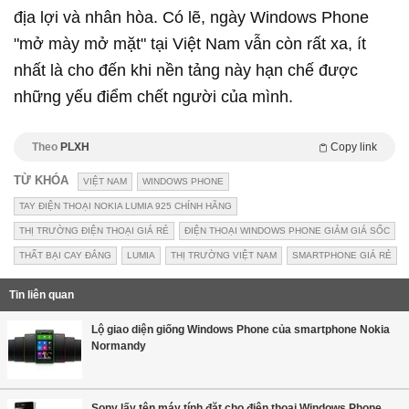
địa lợi và nhân hòa. Có lẽ, ngày Windows Phone
"mở mày mở mặt" tại Việt Nam vẫn còn rất xa, ít
nhất là cho đến khi nền tảng này hạn chế được
những yếu điểm chết người của mình.
Theo
PLXH
Copy link
TỪ KHÓA
VIỆT NAM
WINDOWS PHONE
TAY ĐIỆN THOẠI NOKIA LUMIA 925 CHÍNH HÃNG
THỊ TRƯỜNG ĐIỆN THOẠI GIÁ RẺ
ĐIỆN THOẠI WINDOWS PHONE GIẢM GIÁ SỐC
THẤT BẠI CAY ĐẮNG
LUMIA
THỊ TRƯỜNG VIỆT NAM
SMARTPHONE GIÁ RẺ
Tin liên quan
Lộ giao diện giống Windows Phone của smartphone Nokia
Normandy
Sony lấy tên máy tính đặt cho điện thoại Windows Phone