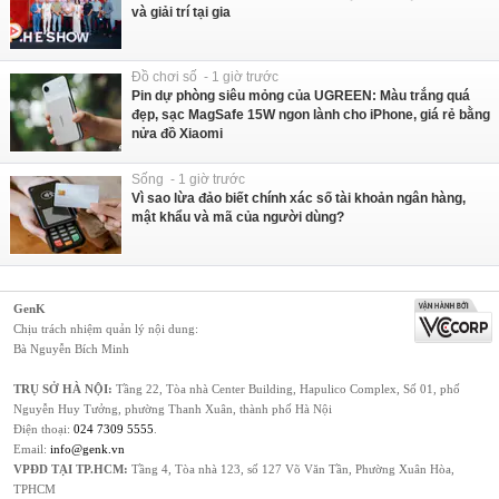
và giải trí tại gia
Đồ chơi số - 1 giờ trước
Pin dự phòng siêu mỏng của UGREEN: Màu trắng quá
đẹp, sạc MagSafe 15W ngon lành cho iPhone, giá rẻ bằng
nửa đồ Xiaomi
Sống - 1 giờ trước
Vì sao lừa đảo biết chính xác số tài khoản ngân hàng,
mật khẩu và mã của người dùng?
GenK
Chịu trách nhiệm quản lý nội dung:
Bà Nguyễn Bích Minh
TRỤ SỞ HÀ NỘI:
Tầng 22, Tòa nhà Center Building, Hapulico Complex, Số 01, phố
Nguyễn Huy Tưởng, phường Thanh Xuân, thành phố Hà Nội
Điện thoại:
024 7309 5555
.
Email:
info@genk.vn
VPĐD TẠI TP.HCM:
Tầng 4, Tòa nhà 123, số 127 Võ Văn Tần, Phường Xuân Hòa,
TPHCM