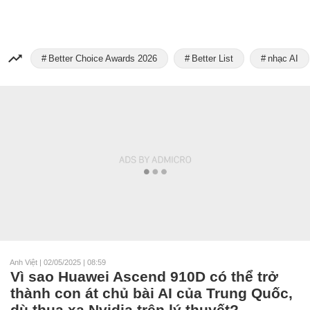
Better Choice Awards 2026
Better List
nhạc AI
Anh Việt
|
02/05/2025 | 08:59
Vì sao Huawei Ascend 910D có thể trở
thành con át chủ bài AI của Trung Quốc,
dù thua xa Nvidia trên lý thuyết?