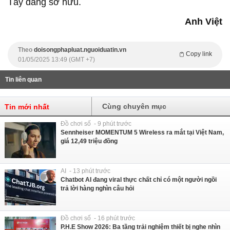
Tây đang sở hữu.
Anh Việt
Theo
doisongphapluat.nguoiduatin.vn
Copy link
01/05/2025 13:49 (GMT +7)
Tin liên quan
Cùng chuyên mục
Tin mới nhất
Đồ chơi số - 9 phút trước
Sennheiser MOMENTUM 5 Wireless ra mắt tại Việt Nam,
giá 12,49 triệu đồng
AI - 13 phút trước
Chatbot AI đang viral thực chất chỉ có một người ngồi
trả lời hàng nghìn câu hỏi
Đồ chơi số - 16 phút trước
P.H.E Show 2026: Ba tầng trải nghiệm thiết bị nghe nhìn