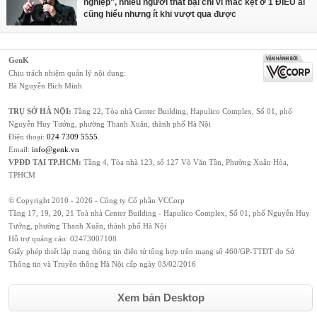
nghiệp", nhiều người thất bại chỉ vì mắc kẹt ở 1 ĐIỀU ai
cũng hiểu nhưng ít khi vượt qua được
GenK
Chịu trách nhiệm quản lý nội dung:
Bà Nguyễn Bích Minh
TRỤ SỞ HÀ NỘI:
Tầng 22, Tòa nhà Center Building, Hapulico Complex, Số 01, phố
Nguyễn Huy Tưởng, phường Thanh Xuân, thành phố Hà Nội
Điện thoại:
024 7309 5555
.
Email:
info@genk.vn
VPĐD TẠI TP.HCM:
Tầng 4, Tòa nhà 123, số 127 Võ Văn Tần, Phường Xuân Hòa,
TPHCM
© Copyright 2010 - 2026 - Công ty Cổ phần VCCorp
Tầng 17, 19, 20, 21 Toà nhà Center Building - Hapulico Complex, Số 01, phố Nguyễn Huy
Tưởng, phường Thanh Xuân, thành phố Hà Nội
Hỗ trợ quảng cáo:
02473007108
Giấy phép thiết lập trang thông tin điện tử tổng hợp trên mạng số 460/GP-TTĐT do Sở
Thông tin và Truyền thông Hà Nội cấp ngày 03/02/2016
Xem bản Desktop