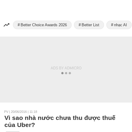
Better Choice Awards 2026
Better List
nhạc AI
PV
|
20/06/2016 | 11:18
Vì sao nhà nước chưa thu được thuế
của Uber?