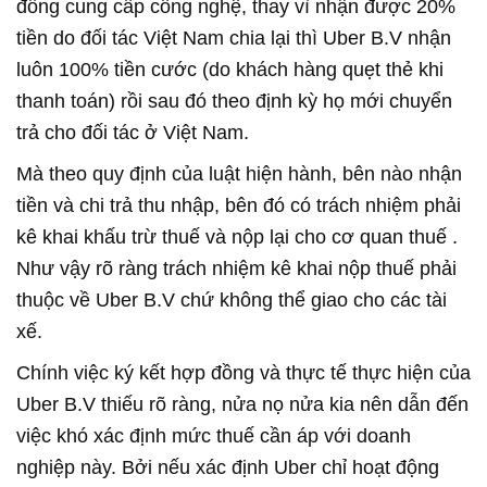
đồng cung cấp công nghệ, thay vì nhận được 20%
tiền do đối tác Việt Nam chia lại thì Uber B.V nhận
luôn 100% tiền cước (do khách hàng quẹt thẻ khi
thanh toán) rồi sau đó theo định kỳ họ mới chuyển
trả cho đối tác ở Việt Nam.
Mà theo quy định của luật hiện hành, bên nào nhận
tiền và chi trả thu nhập, bên đó có trách nhiệm phải
kê khai khấu trừ thuế và nộp lại cho cơ quan thuế .
Như vậy rõ ràng trách nhiệm kê khai nộp thuế phải
thuộc về Uber B.V chứ không thể giao cho các tài
xế.
Chính việc ký kết hợp đồng và thực tế thực hiện của
Uber B.V thiếu rõ ràng, nửa nọ nửa kia nên dẫn đến
việc khó xác định mức thuế cần áp với doanh
nghiệp này. Bởi nếu xác định Uber chỉ hoạt động