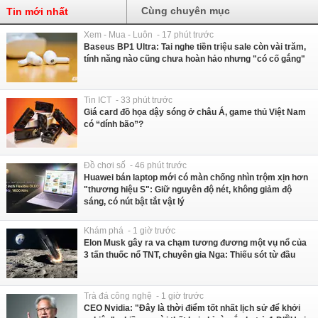
Cùng chuyên mục
Tin mới nhất
Xem - Mua - Luôn - 17 phút trước
Baseus BP1 Ultra: Tai nghe tiền triệu sale còn vài trăm,
tính năng nào cũng chưa hoàn hảo nhưng "có cố gắng"
Tin ICT - 33 phút trước
Giá card đồ họa dậy sóng ở châu Á, game thủ Việt Nam
có “dính bão”?
Đồ chơi số - 46 phút trước
Huawei bán laptop mới có màn chống nhìn trộm xịn hơn
"thương hiệu S": Giữ nguyên độ nét, không giảm độ
sáng, có nút bật tắt vật lý
Khám phá - 1 giờ trước
Elon Musk gây ra va chạm tương đương một vụ nổ của
3 tấn thuốc nổ TNT, chuyên gia Nga: Thiếu sót từ đầu
Trà đá công nghệ - 1 giờ trước
CEO Nvidia: "Đây là thời điểm tốt nhất lịch sử để khởi