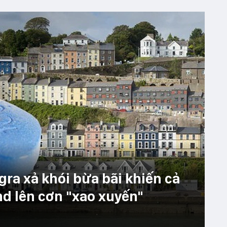
gra xả khói bừa bãi khiến cả
nd lên cơn "xao xuyến"