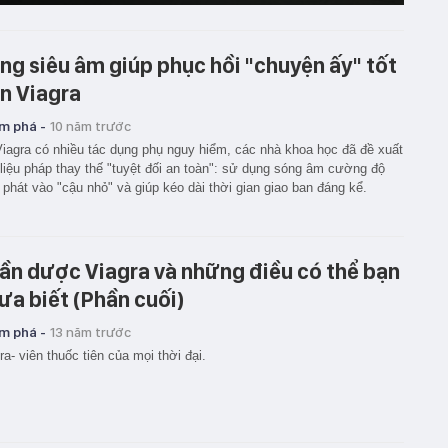
ng siêu âm giúp phục hồi "chuyện ấy" tốt
n Viagra
m phá -
10 năm trước
iagra có nhiều tác dụng phụ nguy hiểm, các nhà khoa học đã đề xuất
liệu pháp thay thế "tuyệt đối an toàn": sử dụng sóng âm cường độ
 phát vào "cậu nhỏ" và giúp kéo dài thời gian giao ban đáng kể.
ần dược Viagra và những điều có thể bạn
ưa biết (Phần cuối)
m phá -
13 năm trước
ra- viên thuốc tiên của mọi thời đại.