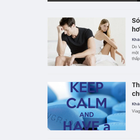
Só
hơ
Khá
Do V
một 
thấp
Th
ch
Khá
Viag