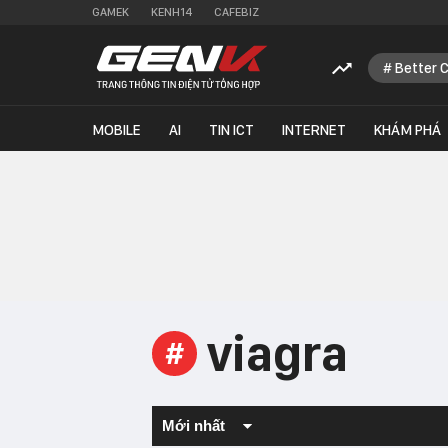
GAMEK
KENH14
CAFEBIZ
Better 
MOBILE
AI
TIN ICT
INTERNET
KHÁM PHÁ
viagra
#
Mới nhất