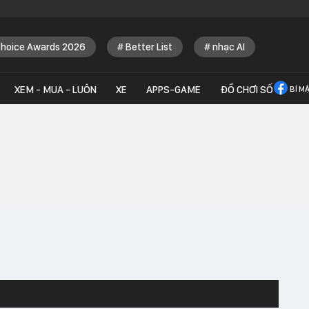
Choice Awards 2026
Better List
nhạc AI
XEM - MUA - LUÔN
XE
APPS-GAME
ĐỒ CHƠI SỐ
BÍ M