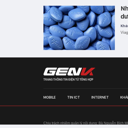
Nh
dư
Khá
Viag
MOBILE
TIN ICT
INTERNET
KHÁ
Chịu trách nhiệm quản lý nội dung: Bà Nguyễn Bích M