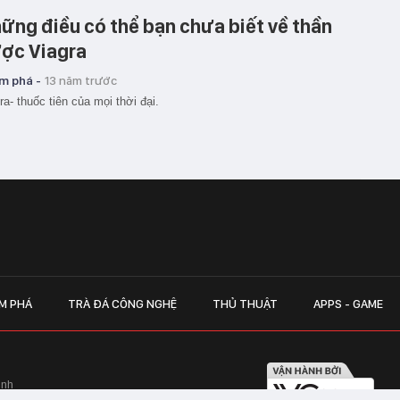
ững điều có thể bạn chưa biết về thần
ợc Viagra
m phá -
13 năm trước
ra- thuốc tiên của mọi thời đại.
M PHÁ
TRÀ ĐÁ CÔNG NGHỆ
THỦ THUẬT
APPS - GAME
inh