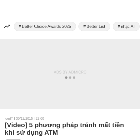
Better Choice Awards 2026
Better List
nhạc AI
IcedT
|
30/12/2015 | 22:00
[Video] 5 phương pháp tránh mất tiền
khi sử dụng ATM