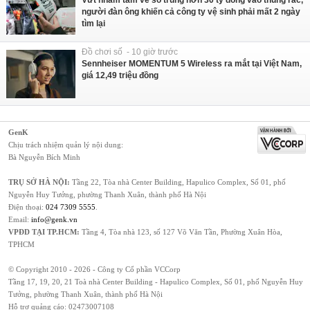
Vứt nhầm tấm vé số trúng hơn 30 tỷ đồng vào thùng rác,
người đàn ông khiến cả công ty vệ sinh phải mất 2 ngày
tìm lại
Đồ chơi số - 10 giờ trước
Sennheiser MOMENTUM 5 Wireless ra mắt tại Việt Nam,
giá 12,49 triệu đồng
GenK
Chịu trách nhiệm quản lý nội dung:
Bà Nguyễn Bích Minh
TRỤ SỞ HÀ NỘI:
Tầng 22, Tòa nhà Center Building, Hapulico Complex, Số 01, phố
Nguyễn Huy Tưởng, phường Thanh Xuân, thành phố Hà Nội
Điện thoại:
024 7309 5555
.
Email:
info@genk.vn
VPĐD TẠI TP.HCM:
Tầng 4, Tòa nhà 123, số 127 Võ Văn Tần, Phường Xuân Hòa,
TPHCM
© Copyright 2010 - 2026 - Công ty Cổ phần VCCorp
Tầng 17, 19, 20, 21 Toà nhà Center Building - Hapulico Complex, Số 01, phố Nguyễn Huy
Tưởng, phường Thanh Xuân, thành phố Hà Nội
Hỗ trợ quảng cáo:
02473007108