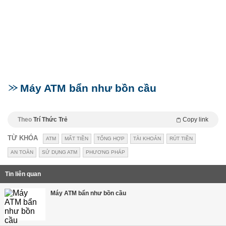
Máy ATM bẩn như bồn cầu
Theo
Trí Thức Trẻ
Copy link
TỪ KHÓA
ATM
MẤT TIỀN
TỔNG HỢP
TÀI KHOẢN
RÚT TIỀN
AN TOÀN
SỬ DỤNG ATM
PHƯƠNG PHÁP
Tin liên quan
Máy ATM bẩn như bồn cầu