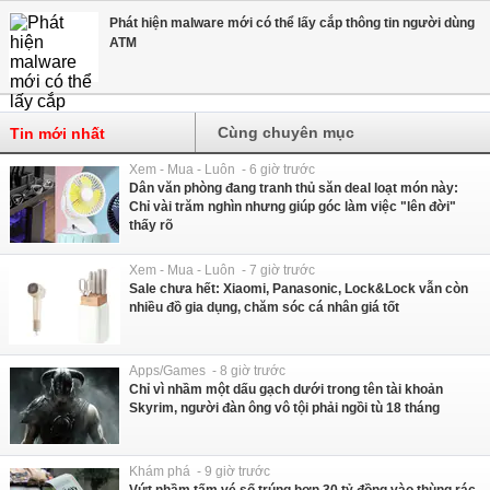
Phát hiện malware mới có thể lấy cắp thông tin người dùng
ATM
Cùng chuyên mục
Tin mới nhất
Xem - Mua - Luôn - 6 giờ trước
Dân văn phòng đang tranh thủ săn deal loạt món này:
Chỉ vài trăm nghìn nhưng giúp góc làm việc "lên đời"
thấy rõ
Xem - Mua - Luôn - 7 giờ trước
Sale chưa hết: Xiaomi, Panasonic, Lock&Lock vẫn còn
nhiều đồ gia dụng, chăm sóc cá nhân giá tốt
Apps/Games - 8 giờ trước
Chỉ vì nhầm một dấu gạch dưới trong tên tài khoản
Skyrim, người đàn ông vô tội phải ngồi tù 18 tháng
Khám phá - 9 giờ trước