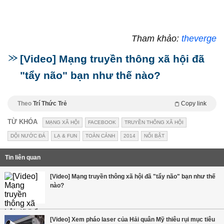
Tham khảo:
theverge
[Video] Mạng truyền thông xã hội đã
"tẩy não" bạn như thế nào?
Theo
Trí Thức Trẻ
Copy link
TỪ KHÓA
MẠNG XÃ HỘI
FACEBOOK
TRUYỀN THÔNG XÃ HỘI
DỘI NƯỚC ĐÁ
LẠ & FUN
TOÀN CẢNH
2014
NỔI BẬT
Tin liên quan
[Video] Mạng truyền thông xã hội đã "tẩy não" bạn như thế
nào?
[Video] Xem pháo laser của Hải quân Mỹ thiêu rụi mục tiêu