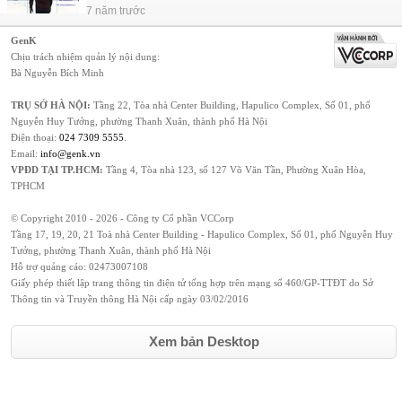
7 năm trước
GenK
Chịu trách nhiệm quản lý nội dung:
Bà Nguyễn Bích Minh
TRỤ SỞ HÀ NỘI:
Tầng 22, Tòa nhà Center Building, Hapulico Complex, Số 01, phố
Nguyễn Huy Tưởng, phường Thanh Xuân, thành phố Hà Nội
Điện thoại:
024 7309 5555
.
Email:
info@genk.vn
VPĐD TẠI TP.HCM:
Tầng 4, Tòa nhà 123, số 127 Võ Văn Tần, Phường Xuân Hòa,
TPHCM
© Copyright 2010 - 2026 - Công ty Cổ phần VCCorp
Tầng 17, 19, 20, 21 Toà nhà Center Building - Hapulico Complex, Số 01, phố Nguyễn Huy
Tưởng, phường Thanh Xuân, thành phố Hà Nội
Hỗ trợ quảng cáo:
02473007108
Giấy phép thiết lập trang thông tin điện tử tổng hợp trên mạng số 460/GP-TTĐT do Sở
Thông tin và Truyền thông Hà Nội cấp ngày 03/02/2016
Xem bản Desktop