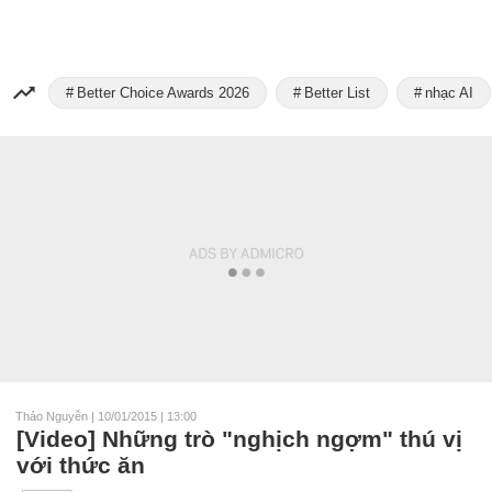
Better Choice Awards 2026
Better List
nhạc AI
Thảo Nguyễn
|
10/01/2015 | 13:00
[Video] Những trò "nghịch ngợm" thú vị
với thức ăn