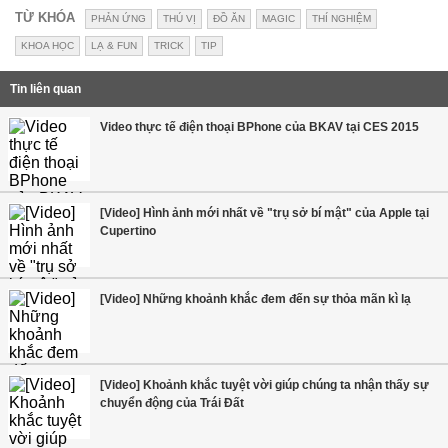
TỪ KHÓA
PHẢN ỨNG
THÚ VỊ
ĐỒ ĂN
MAGIC
THÍ NGHIỆM
KHOA HỌC
LẠ & FUN
TRICK
TIP
Tin liên quan
Video thực tế điện thoại BPhone của BKAV tại CES 2015
[Video] Hình ảnh mới nhất về "trụ sở bí mật" của Apple tại
Cupertino
[Video] Những khoảnh khắc đem đến sự thỏa mãn kì lạ
[Video] Khoảnh khắc tuyệt vời giúp chúng ta nhận thấy sự
chuyển động của Trái Đất