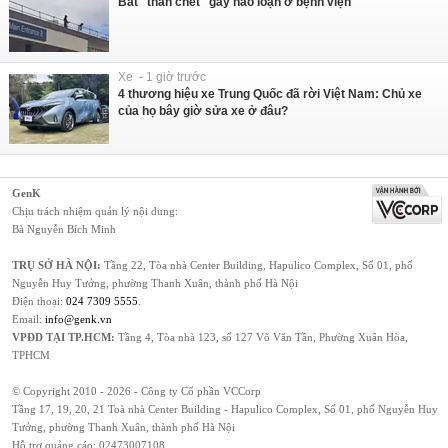
Bắt "thần chết" gây náo loạn ở bệnh viện
Xe - 1 giờ trước
4 thương hiệu xe Trung Quốc đã rời Việt Nam: Chủ xe
của họ bây giờ sửa xe ở đâu?
GenK
Chịu trách nhiệm quản lý nội dung:
Bà Nguyễn Bích Minh
TRỤ SỞ HÀ NỘI:
Tầng 22, Tòa nhà Center Building, Hapulico Complex, Số 01, phố
Nguyễn Huy Tưởng, phường Thanh Xuân, thành phố Hà Nội
Điện thoại:
024 7309 5555
.
Email:
info@genk.vn
VPĐD TẠI TP.HCM:
Tầng 4, Tòa nhà 123, số 127 Võ Văn Tần, Phường Xuân Hòa,
TPHCM
© Copyright 2010 - 2026 - Công ty Cổ phần VCCorp
Tầng 17, 19, 20, 21 Toà nhà Center Building - Hapulico Complex, Số 01, phố Nguyễn Huy
Tưởng, phường Thanh Xuân, thành phố Hà Nội
Hỗ trợ quảng cáo:
02473007108