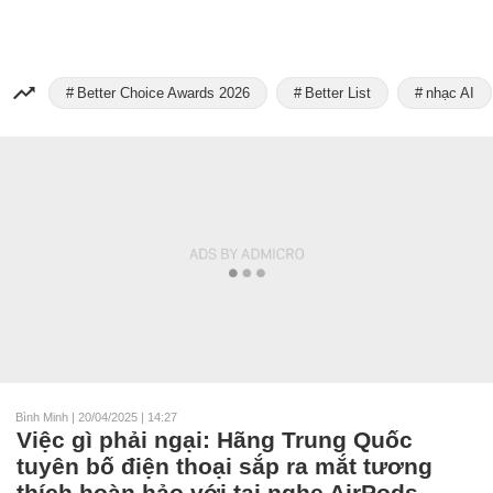
Better Choice Awards 2026
Better List
nhạc AI
Bình Minh
|
20/04/2025 | 14:27
Việc gì phải ngại: Hãng Trung Quốc
tuyên bố điện thoại sắp ra mắt tương
thích hoàn hảo với tai nghe AirPods,