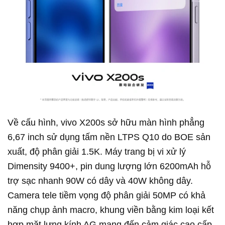
Về cấu hình, vivo X200s sở hữu màn hình phẳng
6,67 inch sử dụng tấm nền LTPS Q10 do BOE sản
xuất, độ phân giải 1.5K. Máy trang bị vi xử lý
Dimensity 9400+, pin dung lượng lớn 6200mAh hỗ
trợ sạc nhanh 90W có dây và 40W không dây.
Camera tele tiềm vọng độ phân giải 50MP có khả
năng chụp ảnh macro, khung viền bằng kim loại kết
hợp mặt lưng kính AG mang đến cảm giác cao cấp.