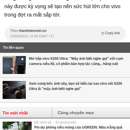
này được kỳ vọng sẽ tạo nên sức hút lớn cho vivo
trong đợt ra mắt sắp tới.
Theo
thanhnienviet.vn
Copy link
20/04/2025 12:49 (GMT +7)
Tin liên quan
Mở hộp vivo X200 Ultra: "Máy ảnh biết nghe gọi" với cụm
camera siêu lồi, có phiên bản hợp tác cùng... hãng vali
Xem xong bức ảnh này, bạn sẽ hiểu tại sao vivo nói X200
Ultra là "máy ảnh biết nghe gọi"
Cùng chuyên mục
Tin mới nhất
Đồ chơi số - 35 phút trước
Pin dự phòng siêu mỏng của UGREEN: Màu trắng quá