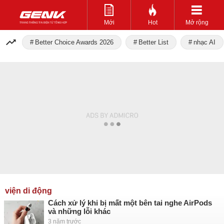
Mới
Hot
Mở rộng
Better Choice Awards 2026
Better List
nhạc AI
viện di động
Cách xử lý khi bị mất một bên tai nghe AirPods
và những lỗi khác
3 năm trước