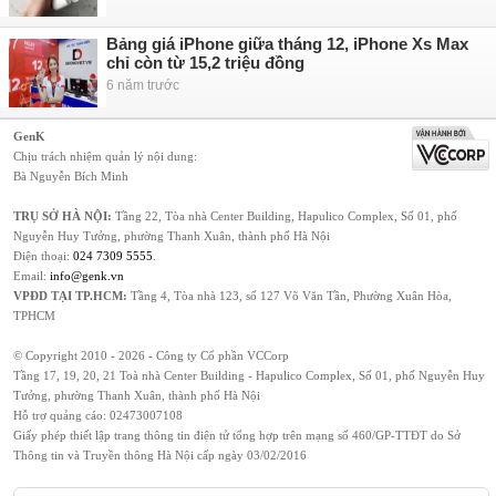
Bảng giá iPhone giữa tháng 12, iPhone Xs Max
chỉ còn từ 15,2 triệu đồng
6 năm trước
GenK
Chịu trách nhiệm quản lý nội dung:
Bà Nguyễn Bích Minh
TRỤ SỞ HÀ NỘI:
Tầng 22, Tòa nhà Center Building, Hapulico Complex, Số 01, phố
Nguyễn Huy Tưởng, phường Thanh Xuân, thành phố Hà Nội
Điện thoại:
024 7309 5555
.
Email:
info@genk.vn
VPĐD TẠI TP.HCM:
Tầng 4, Tòa nhà 123, số 127 Võ Văn Tần, Phường Xuân Hòa,
TPHCM
© Copyright 2010 - 2026 - Công ty Cổ phần VCCorp
Tầng 17, 19, 20, 21 Toà nhà Center Building - Hapulico Complex, Số 01, phố Nguyễn Huy
Tưởng, phường Thanh Xuân, thành phố Hà Nội
Hỗ trợ quảng cáo:
02473007108
Giấy phép thiết lập trang thông tin điện tử tổng hợp trên mạng số 460/GP-TTĐT do Sở
Thông tin và Truyền thông Hà Nội cấp ngày 03/02/2016