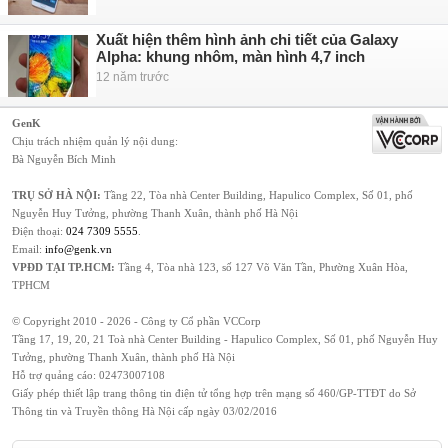
Xuất hiện thêm hình ảnh chi tiết của Galaxy
Alpha: khung nhôm, màn hình 4,7 inch
12 năm trước
GenK
Chịu trách nhiệm quản lý nội dung:
Bà Nguyễn Bích Minh
TRỤ SỞ HÀ NỘI:
Tầng 22, Tòa nhà Center Building, Hapulico Complex, Số 01, phố
Nguyễn Huy Tưởng, phường Thanh Xuân, thành phố Hà Nội
Điện thoại:
024 7309 5555
.
Email:
info@genk.vn
VPĐD TẠI TP.HCM:
Tầng 4, Tòa nhà 123, số 127 Võ Văn Tần, Phường Xuân Hòa,
TPHCM
© Copyright 2010 - 2026 - Công ty Cổ phần VCCorp
Tầng 17, 19, 20, 21 Toà nhà Center Building - Hapulico Complex, Số 01, phố Nguyễn Huy
Tưởng, phường Thanh Xuân, thành phố Hà Nội
Hỗ trợ quảng cáo:
02473007108
Giấy phép thiết lập trang thông tin điện tử tổng hợp trên mạng số 460/GP-TTĐT do Sở
Thông tin và Truyền thông Hà Nội cấp ngày 03/02/2016