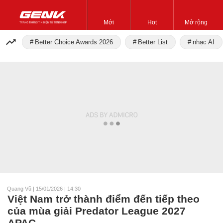
Mới
Hot
Mở rộng
Better Choice Awards 2026
Better List
nhạc AI
Quang Vũ
|
15/01/2026 | 14:30
Việt Nam trở thành điểm đến tiếp theo
của mùa giải Predator League 2027
APAC