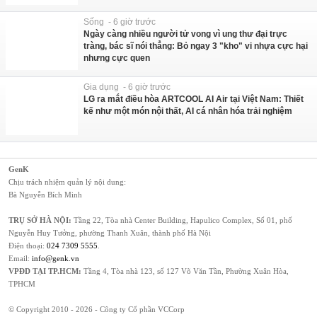
Sống - 6 giờ trước
Ngày càng nhiều người tử vong vì ung thư đại trực
tràng, bác sĩ nói thẳng: Bỏ ngay 3 "kho" vi nhựa cực hại
nhưng cực quen
Gia dụng - 6 giờ trước
LG ra mắt điều hòa ARTCOOL AI Air tại Việt Nam: Thiết
kế như một món nội thất, AI cá nhân hóa trải nghiệm
GenK
Chịu trách nhiệm quản lý nội dung:
Bà Nguyễn Bích Minh
TRỤ SỞ HÀ NỘI:
Tầng 22, Tòa nhà Center Building, Hapulico Complex, Số 01, phố
Nguyễn Huy Tưởng, phường Thanh Xuân, thành phố Hà Nội
Điện thoại:
024 7309 5555
.
Email:
info@genk.vn
VPĐD TẠI TP.HCM:
Tầng 4, Tòa nhà 123, số 127 Võ Văn Tần, Phường Xuân Hòa,
TPHCM
© Copyright 2010 - 2026 - Công ty Cổ phần VCCorp