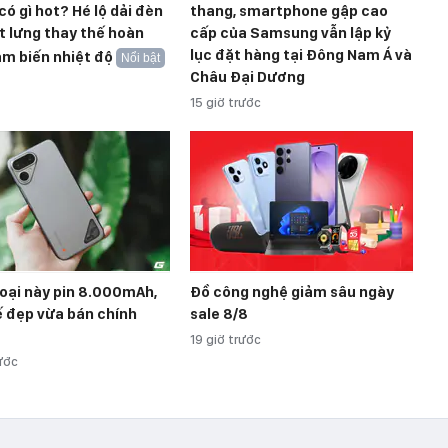
có gì hot? Hé lộ dải đèn
thang, smartphone gập cao
t lưng thay thế hoàn
cấp của Samsung vẫn lập kỷ
lục đặt hàng tại Đông Nam Á và
m biến nhiệt độ
Nổi bật
Châu Đại Dương
15 giờ trước
oại này pin 8.000mAh,
Đồ công nghệ giảm sâu ngày
ế đẹp vừa bán chính
sale 8/8
19 giờ trước
rước