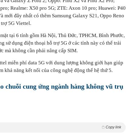
a và Galaxy Z Fold 2; Oppo: Find X2 và Find X2 Pro;
 pro; Realme: X50 pro 5G; ZTE: Axon 10 pro; Huawei: P40
 Và mới đây nhất có thêm Samsung Galaxy S21, Oppo Reno
trợ 5G Viettel.
 mặt tại 6 tỉnh gồm Hà Nội, Thủ Đức, TPHCM, Bình Phước,
 sử dụng điện thoại hỗ trợ 5G ở các tỉnh này có thể trải
tức mà không cần phải nâng cấp SIM.
ttel miễn phí data 5G với dung lượng không giới hạn giúp
m khả năng kết nối của công nghệ động thế hệ thứ 5.
vào chuỗi cung ứng ngành hàng không vũ trụ
Copy link