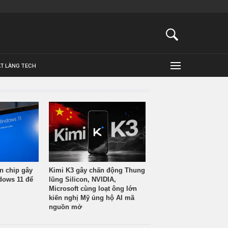
ẬT LÀNG TECH
n chip gây
Kimi K3 gây chấn động Thung
ndows 11 để
lũng Silicon, NVIDIA,
Microsoft cùng loạt ông lớn
kiến nghị Mỹ ủng hộ AI mã
nguồn mở