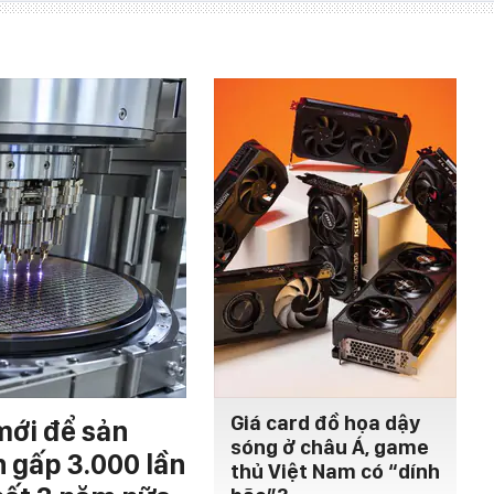
Giá card đồ họa dậy
mới để sản
sóng ở châu Á, game
h gấp 3.000 lần
thủ Việt Nam có “dính