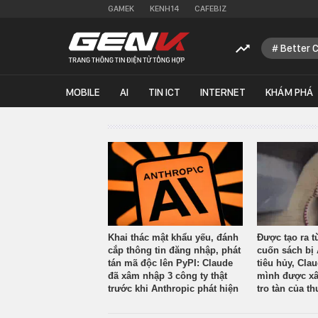
GAMEK
KENH14
CAFEBIZ
Better 
MOBILE
AI
TIN ICT
INTERNET
KHÁM PHÁ
Khai thác mật khẩu yếu, đánh
Được tạo ra t
cắp thông tin đăng nhập, phát
cuốn sách bị 
tán mã độc lên PyPI: Claude
tiêu hủy, Cla
đã xâm nhập 3 công ty thật
mình được xâ
trước khi Anthropic phát hiện
tro tàn của th