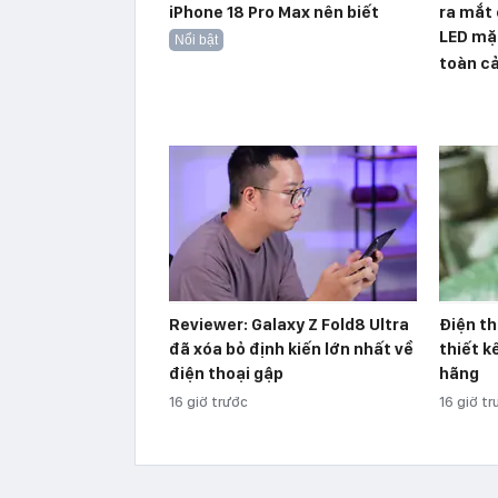
iPhone 18 Pro Max nên biết
ra mắt 
LED mặ
Nổi bật
toàn cả
Reviewer: Galaxy Z Fold8 Ultra
Điện th
đã xóa bỏ định kiến lớn nhất về
thiết k
điện thoại gập
hãng
16 giờ trước
16 giờ t