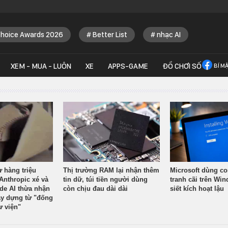
Choice Awards 2026
Better List
nhạc AI
XEM - MUA - LUÔN
XE
APPS-GAME
ĐỒ CHƠI SỐ
BÍ M
ừ hàng triệu
Thị trường RAM lại nhận thêm
Microsoft dùng co
Anthropic xé và
tin dữ, túi tiền người dùng
tranh cãi trên Wi
ude AI thừa nhận
còn chịu đau dài dài
siết kích hoạt lậu
y dựng từ "đống
ư viện"