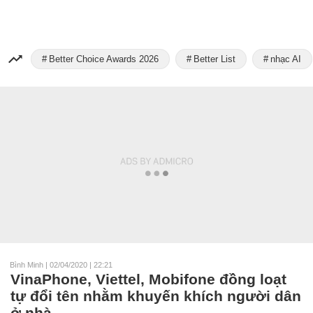
Better Choice Awards 2026
Better List
nhạc AI
Bình Minh
|
02/04/2020 | 22:21
VinaPhone, Viettel, Mobifone đồng loạt
tự đổi tên nhằm khuyến khích người dân
ở nhà