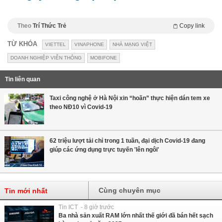
Theo
Trí Thức Trẻ
Copy link
TỪ KHÓA
VIETTEL
VINAPHONE
NHÀ MẠNG VIỆT
DOANH NGHIỆP VIỄN THÔNG
MOBIFONE
Tin liên quan
Taxi công nghệ ở Hà Nội xin “hoãn” thực hiện dán tem xe
theo NĐ10 vì Covid-19
62 triệu lượt tải chỉ trong 1 tuần, đại dịch Covid-19 đang
giúp các ứng dụng trực tuyến 'lên ngôi'
Cùng chuyên mục
Tin mới nhất
Tin ICT - 8 giờ trước
Ba nhà sản xuất RAM lớn nhất thế giới đã bán hết sạch