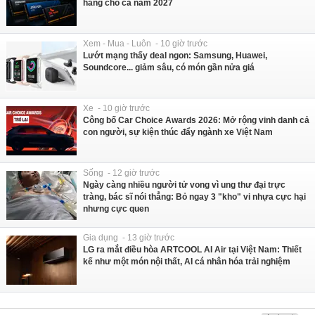
hàng cho cả năm 2027
Xem - Mua - Luôn - 10 giờ trước
Lướt mạng thấy deal ngon: Samsung, Huawei,
Soundcore... giảm sâu, có món gần nửa giá
Xe - 10 giờ trước
Công bố Car Choice Awards 2026: Mở rộng vinh danh cả
con người, sự kiện thúc đẩy ngành xe Việt Nam
Sống - 12 giờ trước
Ngày càng nhiều người tử vong vì ung thư đại trực
tràng, bác sĩ nói thẳng: Bỏ ngay 3 "kho" vi nhựa cực hại
nhưng cực quen
Gia dụng - 13 giờ trước
LG ra mắt điều hòa ARTCOOL AI Air tại Việt Nam: Thiết
kế như một món nội thất, AI cá nhân hóa trải nghiệm