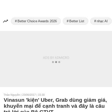
Better Choice Awards 2026
Better List
nhạc AI
Thảo Nguyên
|
23/06/2017 | 15:30
Vinasun 'kiện' Uber, Grab dùng giảm giá,
khuyến mại để cạnh tranh và đây là câu
trả lời của Bộ GTVT