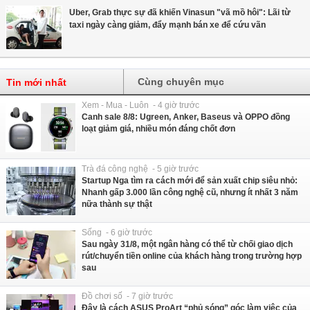
Uber, Grab thực sự đã khiến Vinasun "vã mồ hôi": Lãi từ
taxi ngày càng giảm, đẩy mạnh bán xe để cứu vãn
Cùng chuyên mục
Tin mới nhất
Xem - Mua - Luôn - 4 giờ trước
Canh sale 8/8: Ugreen, Anker, Baseus và OPPO đồng
loạt giảm giá, nhiều món đáng chốt đơn
Trà đá công nghệ - 5 giờ trước
Startup Nga tìm ra cách mới để sản xuất chip siêu nhỏ:
Nhanh gấp 3.000 lần công nghệ cũ, nhưng ít nhất 3 năm
nữa thành sự thật
Sống - 6 giờ trước
Sau ngày 31/8, một ngân hàng có thể từ chối giao dịch
rút/chuyển tiền online của khách hàng trong trường hợp
sau
Đồ chơi số - 7 giờ trước
Đây là cách ASUS ProArt “phủ sóng” góc làm việc của