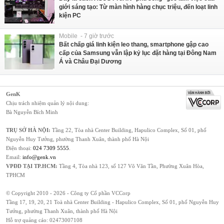
giới sáng tạo: Từ màn hình hàng chục triệu, đến loạt linh
kiện PC
Mobile - 7 giờ trước
Bất chấp giá linh kiện leo thang, smartphone gập cao
cấp của Samsung vẫn lập kỷ lục đặt hàng tại Đông Nam
Á và Châu Đại Dương
GenK
Chịu trách nhiệm quản lý nội dung:
Bà Nguyễn Bích Minh
TRỤ SỞ HÀ NỘI:
Tầng 22, Tòa nhà Center Building, Hapulico Complex, Số 01, phố
Nguyễn Huy Tưởng, phường Thanh Xuân, thành phố Hà Nội
Điện thoại:
024 7309 5555
.
Email:
info@genk.vn
VPĐD TẠI TP.HCM:
Tầng 4, Tòa nhà 123, số 127 Võ Văn Tần, Phường Xuân Hòa,
TPHCM
© Copyright 2010 - 2026 - Công ty Cổ phần VCCorp
Tầng 17, 19, 20, 21 Toà nhà Center Building - Hapulico Complex, Số 01, phố Nguyễn Huy
Tưởng, phường Thanh Xuân, thành phố Hà Nội
Hỗ trợ quảng cáo:
02473007108