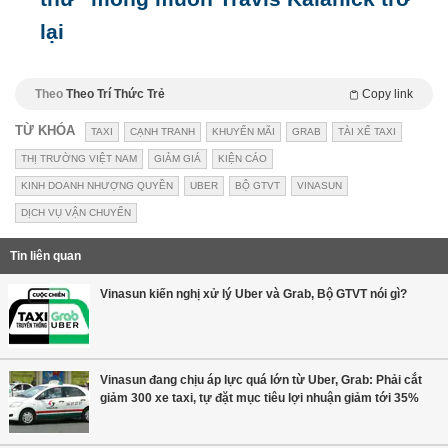
lại
Theo
Theo Trí Thức Trẻ
Copy link
TỪ KHÓA
TAXI
CẠNH TRANH
KHUYẾN MÃI
GRAB
TÀI XẾ TAXI
THỊ TRƯỜNG VIỆT NAM
GIẢM GIÁ
KIỆN CÁO
KINH DOANH NHƯỢNG QUYỀN
UBER
BỘ GTVT
VINASUN
DỊCH VỤ VẬN CHUYỂN
Tin liên quan
Vinasun kiến nghị xử lý Uber và Grab, Bộ GTVT nói gì?
Vinasun đang chịu áp lực quá lớn từ Uber, Grab: Phải cắt
giảm 300 xe taxi, tự đặt mục tiêu lợi nhuận giảm tới 35%