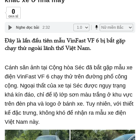
0
CHIA SẺ
Nghe đọc bài
2:32
Đây là lần đầu tiên mẫu VinFast VF 6 bị bắt gặp
chạy thử ngoài lãnh thổ Việt Nam.
Cánh săn ảnh tại Cộng hòa Séc đã bắt gặp mẫu xe
điện VinFast VF 6 chạy thử trên đường phố công
cộng. Ngoại thất của xe tại Séc được ngụy trạng
khá kín đáo, chỉ để lộ lớp sơn màu trắng ở khu vực
trên đèn pha và logo ở bánh xe. Tuy nhiên, với thiết
kế đặc trưng, không khó để nhận ra mẫu xe điện
Việt Nam này.