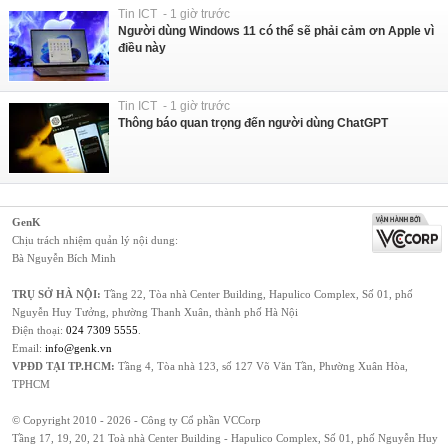
Tin ICT - 1 giờ trước
Người dùng Windows 11 có thể sẽ phải cảm ơn Apple vì
điều này
Tin ICT - 1 giờ trước
Thông báo quan trọng đến người dùng ChatGPT
GenK
Chịu trách nhiệm quản lý nội dung:
Bà Nguyễn Bích Minh
TRỤ SỞ HÀ NỘI:
Tầng 22, Tòa nhà Center Building, Hapulico Complex, Số 01, phố
Nguyễn Huy Tưởng, phường Thanh Xuân, thành phố Hà Nội
Điện thoại:
024 7309 5555
.
Email:
info@genk.vn
VPĐD TẠI TP.HCM:
Tầng 4, Tòa nhà 123, số 127 Võ Văn Tần, Phường Xuân Hòa,
TPHCM
© Copyright 2010 - 2026 - Công ty Cổ phần VCCorp
Tầng 17, 19, 20, 21 Toà nhà Center Building - Hapulico Complex, Số 01, phố Nguyễn Huy