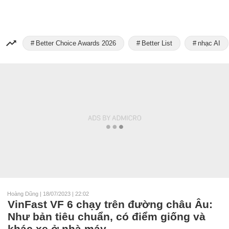
Better Choice Awards 2026
Better List
nhạc AI
Hoàng Dũng
|
18/07/2023 | 22:02
VinFast VF 6 chạy trên đường châu Âu:
Như bản tiêu chuẩn, có điểm giống và
khác xe ở nhà máy