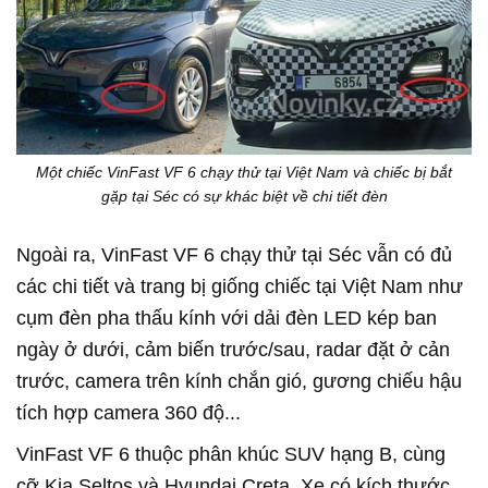
Một chiếc VinFast VF 6 chạy thử tại Việt Nam và chiếc bị bắt
gặp tại Séc có sự khác biệt về chi tiết đèn
Ngoài ra, VinFast VF 6 chạy thử tại Séc vẫn có đủ
các chi tiết và trang bị giống chiếc tại Việt Nam như
cụm đèn pha thấu kính với dải đèn LED kép ban
ngày ở dưới, cảm biến trước/sau, radar đặt ở cản
trước, camera trên kính chắn gió, gương chiếu hậu
tích hợp camera 360 độ...
VinFast VF 6 thuộc phân khúc SUV hạng B, cùng
cỡ Kia Seltos và Hyundai Creta. Xe có kích thước