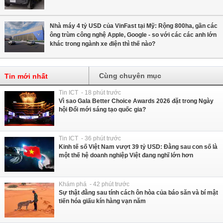
Nhà máy 4 tỷ USD của VinFast tại Mỹ: Rộng 800ha, gần các
ông trùm công nghệ Apple, Google - so với các các anh lớn
khác trong ngành xe điện thì thế nào?
Cùng chuyên mục
Tin mới nhất
Tin ICT - 18 phút trước
Vì sao Gala Better Choice Awards 2026 đặt trong Ngày
hội Đổi mới sáng tạo quốc gia?
Tin ICT - 36 phút trước
Kinh tế số Việt Nam vượt 39 tỷ USD: Đằng sau con số là
một thế hệ doanh nghiệp Việt đang nghĩ lớn hơn
Khám phá - 42 phút trước
Sự thật đằng sau tính cách ôn hòa của báo săn và bí mật
tiến hóa giấu kín hàng vạn năm