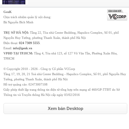
GenK
Chịu trách nhiệm quản lý nội dung:
Bà Nguyễn Bích Minh
TRỤ SỞ HÀ NỘI:
Tầng 22, Tòa nhà Center Building, Hapulico Complex, Số 01, phố
Nguyễn Huy Tưởng, phường Thanh Xuân, thành phố Hà Nội
Điện thoại:
024 7309 5555
.
Email:
info@genk.vn
VPĐD TẠI TP.HCM:
Tầng 4, Tòa nhà 123, số 127 Võ Văn Tần, Phường Xuân Hòa,
TPHCM
© Copyright 2010 - 2026 - Công ty Cổ phần VCCorp
Tầng 17, 19, 20, 21 Toà nhà Center Building - Hapulico Complex, Số 01, phố Nguyễn Huy
Tưởng, phường Thanh Xuân, thành phố Hà Nội
Hỗ trợ quảng cáo:
02473007108
Giấy phép thiết lập trang thông tin điện tử tổng hợp trên mạng số 460/GP-TTĐT do Sở
Thông tin và Truyền thông Hà Nội cấp ngày 03/02/2016
Xem bản Desktop