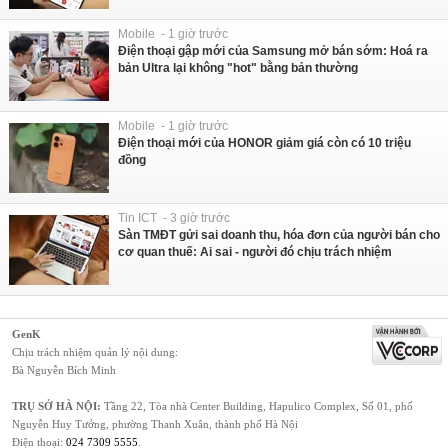
Mobile - 1 giờ trước
Điện thoại gập mới của Samsung mở bán sớm: Hoá ra
bản Ultra lại không "hot" bằng bản thường
Mobile - 1 giờ trước
Điện thoại mới của HONOR giảm giá còn có 10 triệu
đồng
Tin ICT - 3 giờ trước
Sàn TMĐT gửi sai doanh thu, hóa đơn của người bán cho
cơ quan thuế: Ai sai - người đó chịu trách nhiệm
GenK
Chịu trách nhiệm quản lý nội dung:
Bà Nguyễn Bích Minh
TRỤ SỞ HÀ NỘI:
Tầng 22, Tòa nhà Center Building, Hapulico Complex, Số 01, phố
Nguyễn Huy Tưởng, phường Thanh Xuân, thành phố Hà Nội
Điện thoại:
024 7309 5555
.