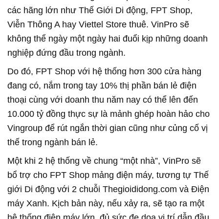
các hãng lớn như Thế Giới Di động, FPT Shop,
Viễn Thông A hay Viettel Store thuê. VinPro sẽ
không thể ngày một ngày hai đuổi kịp những doanh
nghiệp đứng đầu trong ngành.
Do đó, FPT Shop với hệ thống hơn 300 cửa hàng
đang có, nắm trong tay 10% thị phần bán lẻ điện
thoại cùng với doanh thu năm nay có thể lên đến
10.000 tỷ đồng thực sự là mảnh ghép hoàn hảo cho
Vingroup để rút ngắn thời gian cũng như củng cố vị
thế trong ngành bán lẻ.
Một khi 2 hệ thống về chung “một nhà”, VinPro sẽ
bổ trợ cho FPT Shop mảng điện máy, tương tự Thế
giới Di động với 2 chuỗi Thegioididong.com và Điện
máy Xanh. Kịch bản này, nếu xảy ra, sẽ tạo ra một
hệ thống điện máy lớn, đủ sức đe dọa vị trí dẫn đầu