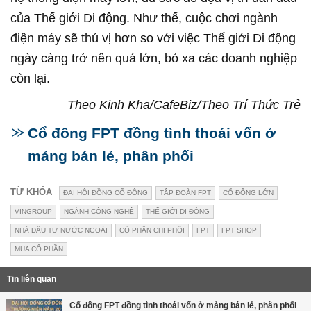
của Thế giới Di động. Như thế, cuộc chơi ngành
điện máy sẽ thú vị hơn so với việc Thế giới Di động
ngày càng trở nên quá lớn, bỏ xa các doanh nghiệp
còn lại.
Theo Kinh Kha/CafeBiz/Theo Trí Thức Trẻ​
Cổ đông FPT đồng tình thoái vốn ở
mảng bán lẻ, phân phối
TỪ KHÓA
ĐẠI HỘI ĐỒNG CỔ ĐÔNG
TẬP ĐOÀN FPT
CỔ ĐÔNG LỚN
VINGROUP
NGÀNH CÔNG NGHỆ
THẾ GIỚI DI ĐỘNG
NHÀ ĐẦU TƯ NƯỚC NGOÀI
CỔ PHẦN CHI PHỐI
FPT
FPT SHOP
MUA CỔ PHẦN
Tin liên quan
Cổ đông FPT đồng tình thoái vốn ở mảng bán lẻ, phân phối